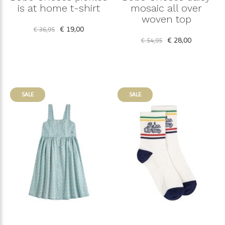
is at home t-shirt
mosaic all over
woven top
€ 19,00
€ 36,95
€ 28,00
€ 54,95
SALE
SALE