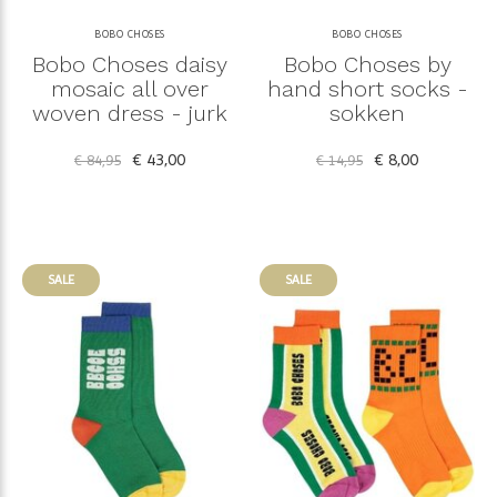
BOBO CHOSES
BOBO CHOSES
Bobo Choses daisy
Bobo Choses by
mosaic all over
hand short socks -
woven dress - jurk
sokken
€ 43,00
€ 8,00
€ 84,95
€ 14,95
SALE
SALE