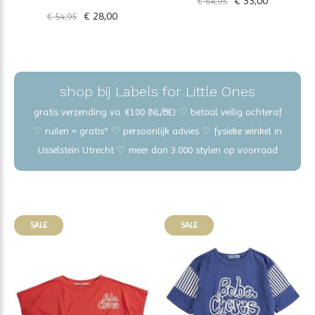
€ 33,00
€ 64,95
€ 28,00
€ 54,95
shop bij Labels for Little Ones
gratis verzending va. €100 (NL/BE) ♡ betaal veilig achteraf
♡ ruilen = gratis* ♡ persoonlijk advies ♡ fysieke winkel in
IJsselstein Utrecht ♡ meer dan 3.000 stylen op voorraad
SALE
SALE