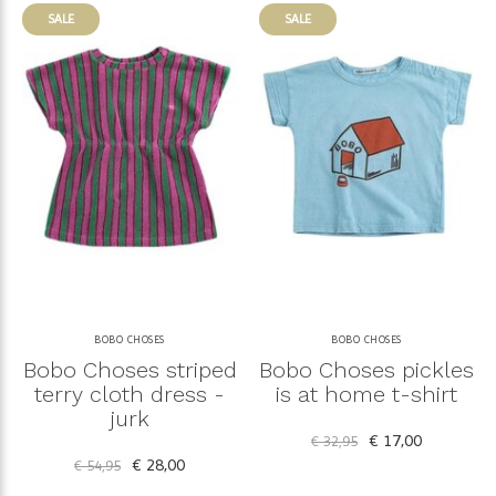
SALE
SALE
BOBO CHOSES
BOBO CHOSES
Bobo Choses striped
Bobo Choses pickles
terry cloth dress -
is at home t-shirt
jurk
€ 17,00
€ 32,95
€ 28,00
€ 54,95