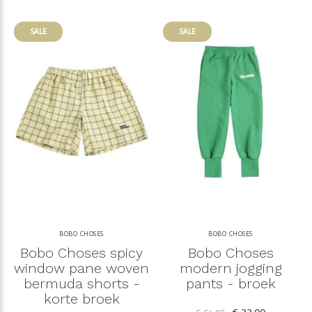
SALE
SALE
BOBO CHOSES
BOBO CHOSES
Bobo Choses spicy
Bobo Choses
window pane woven
modern jogging
bermuda shorts -
pants - broek
korte broek