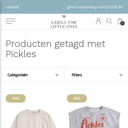
gratis verzending vanaf €100 (NL/BE/DE)
0
Producten getagd met
Pickles
Categorieën
Filters
SALE
SALE