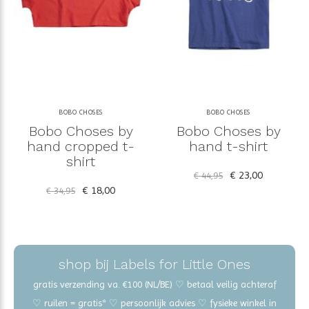
BOBO CHOSES
BOBO CHOSES
Bobo Choses by
Bobo Choses by
hand cropped t-
hand t-shirt
shirt
€ 23,00
€ 44,95
€ 18,00
€ 34,95
shop bij Labels for Little Ones
gratis verzending va. €100 (NL/BE) ♡ betaal veilig achteraf
♡ ruilen = gratis* ♡ persoonlijk advies ♡ fysieke winkel in