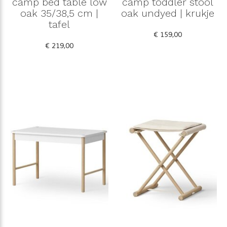
camp bed table low
camp toddler stool
oak 35/38,5 cm |
oak undyed | krukje
tafel
€ 159,00
€ 219,00