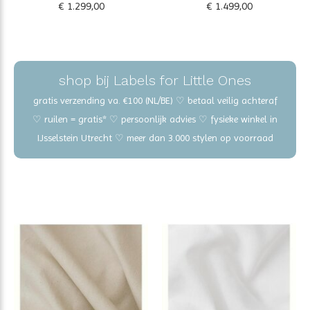
€ 1.299,00
€ 1.499,00
shop bij Labels for Little Ones
gratis verzending va. €100 (NL/BE) ♡ betaal veilig achteraf
♡ ruilen = gratis* ♡ persoonlijk advies ♡ fysieke winkel in
IJsselstein Utrecht ♡ meer dan 3.000 stylen op voorraad