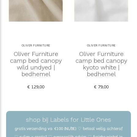
OLIVER FURNITURE
OLIVER FURNITURE
Oliver Furniture
Oliver Furniture
camp bed canopy
camp bed canopy
wild undyed |
kyoto white |
bedhemel
bedhemel
€ 129,00
€ 79,00
shop bij Labels for Little Ones
gratis verzending va. €100 (NL/BE) ♡ betaal veilig achteraf
♡ ruilen = gratis* ♡ persoonlijk advies ♡ fysieke winkel in