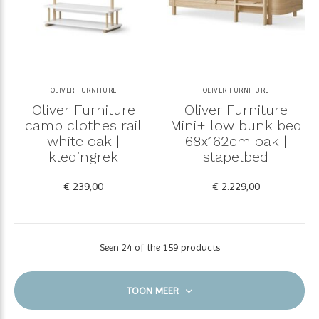
OLIVER FURNITURE
OLIVER FURNITURE
Oliver Furniture
Oliver Furniture
camp clothes rail
Mini+ low bunk bed
white oak |
68x162cm oak |
kledingrek
stapelbed
€ 239,00
€ 2.229,00
Seen 24 of the 159 products
TOON MEER