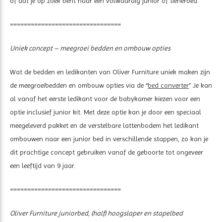
of dat je op zoek bent naar een volwaardig junior of tienerbed.
================================
Uniek concept – meegroei bedden en ombouw opties
Wat de bedden en ledikanten van Oliver Furniture uniek maken zijn
de meegroeibedden en ombouw opties via de “
bed converter
” Je kan
al vanaf het eerste ledikant voor de babykamer kiezen voor een
optie inclusief junior kit. Met deze optie kan je door een speciaal
meegeleverd pakket en de verstelbare lattenbodem het ledikant
ombouwen naar een junior bed in verschillende stappen, zo kan je
dit prachtige concept gebruiken vanaf de geboorte tot ongeveer
een leeftijd van 9 jaar.
================================
Oliver Furniture juniorbed, (half) hoogslaper en stapelbed