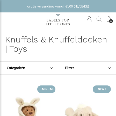
gratis verzending vanaf €100 (NL/BE/DE)
0
Knuffels & Knuffeldoeken
| Toys
Categorieën
Filters
REMIND ME
NEW !