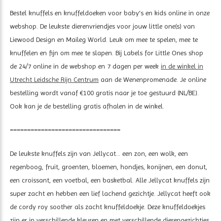
Bestel knuffels en knuffeldoeken voor baby's en kids online in onze
webshop. De leukste dierenvriendjes voor jouw little one(s) van
Liewood Design en Maileg World. Leuk om mee te spelen, mee te
knuffelen en fijn om mee te slapen. Bij Labels for Little Ones shop
de 24/7 online in de webshop en 7 dagen per week
in de winkel in
Utrecht Leidsche Rijn Centrum
aan de Wenenpromenade. Je online
bestelling wordt vanaf €100 gratis naar je toe gestuurd (NL/BE).
Ook kan je de bestelling gratis afhalen in de winkel.
================================
De leukste knuffels zijn van Jellycat... een zon, een wolk, een
regenboog, fruit, groenten, bloemen, hondjes, konijnen, een donut,
een croissant, een voetbal, een basketbal. Alle Jellycat knuffels zijn
super zacht en hebben een lief lachend gezichtje. Jellycat heeft ook
de cordy roy soother als zacht knuffeldoekje. Deze knuffeldoekjes
zijn er in verschillende kleuren en met verschillende dierengezichtjes.