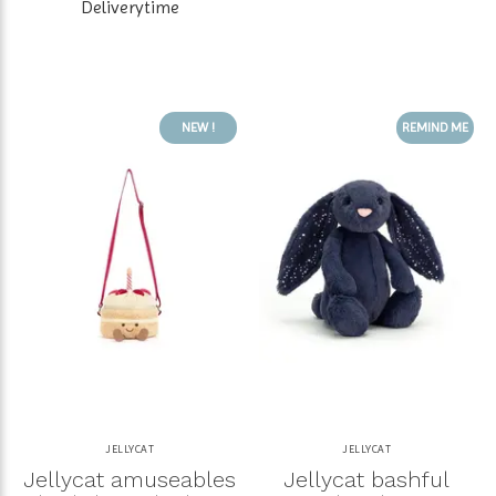
Deliverytime
NEW !
REMIND ME
JELLYCAT
JELLYCAT
Jellycat amuseables
Jellycat bashful