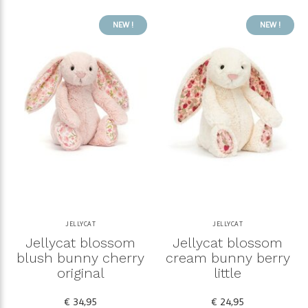
NEW !
NEW !
JELLYCAT
JELLYCAT
Jellycat blossom
Jellycat blossom
blush bunny cherry
cream bunny berry
original
little
€ 34,95
€ 24,95