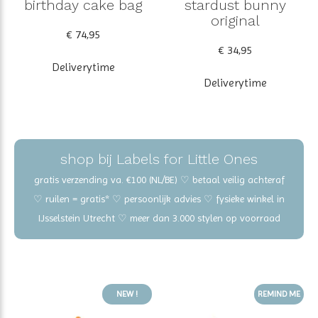
birthday cake bag
stardust bunny
original
€ 74,95
€ 34,95
Deliverytime
Deliverytime
shop bij Labels for Little Ones
gratis verzending va. €100 (NL/BE) ♡ betaal veilig achteraf
♡ ruilen = gratis* ♡ persoonlijk advies ♡ fysieke winkel in
IJsselstein Utrecht ♡ meer dan 3.000 stylen op voorraad
NEW !
REMIND ME