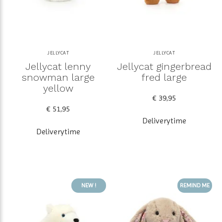
JELLYCAT
JELLYCAT
Jellycat lenny
Jellycat gingerbread
snowman large
fred large
yellow
€ 39,95
€ 51,95
Deliverytime
Deliverytime
NEW !
REMIND ME