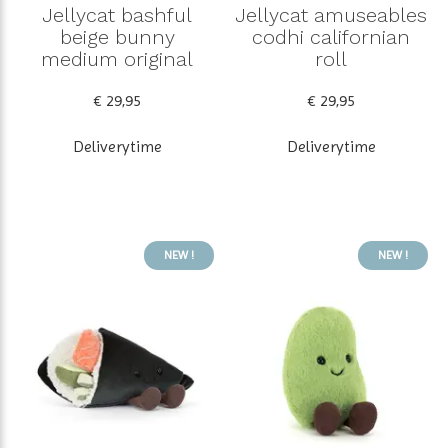
Jellycat bashful
Jellycat amuseables
beige bunny
codhi californian
medium original
roll
€ 29,95
€ 29,95
Deliverytime
Deliverytime
NEW !
NEW !