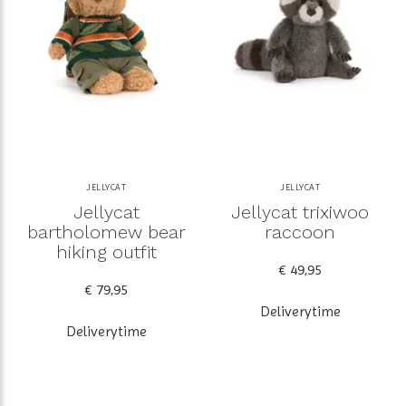
JELLYCAT
JELLYCAT
Jellycat
Jellycat trixiwoo
bartholomew bear
raccoon
hiking outfit
€ 49,95
€ 79,95
Deliverytime
Deliverytime