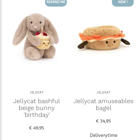
REMIND ME
NEW !
JELLYCAT
JELLYCAT
Jellycat bashful
Jellycat amuseables
beige bunny
bagel
'birthday'
€ 34,95
€ 49,95
Deliverytime