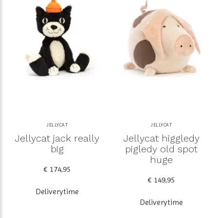
JELLYCAT
JELLYCAT
Jellycat jack really
Jellycat higgledy
big
pigledy old spot
huge
€ 174,95
€ 149,95
Deliverytime
Deliverytime