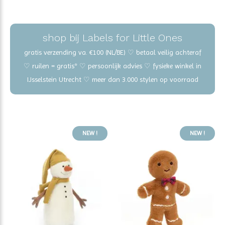
shop bij Labels for Little Ones
gratis verzending va. €100 (NL/BE) ♡ betaal veilig achteraf
♡ ruilen = gratis* ♡ persoonlijk advies ♡ fysieke winkel in
IJsselstein Utrecht ♡ meer dan 3.000 stylen op voorraad
NEW !
NEW !