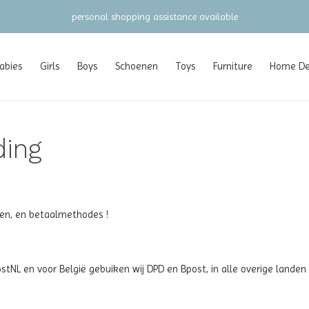
gratis verzending vanaf €100 (NL/BE/DE)
abies
Girls
Boys
Schoenen
Toys
Furniture
Home Dec
ding
uren, en betaalmethodes !
ostNL en voor België gebuiken wij DPD en Bpost, in alle overige land