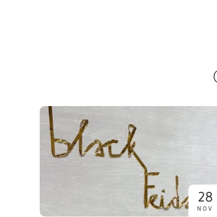
28
NOV