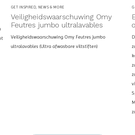
GET INSPIRED, NEWS & MORE
G
Veiligheidswaarschuwing Omy
Feutres jumbo ultralavables
o
n
Veiligheidswaarschuwing Omy Feutres jumbo
D
ot
ultralavables (Ultra afwasbare viltstiften)
z
k
z
z
v
S
M
z