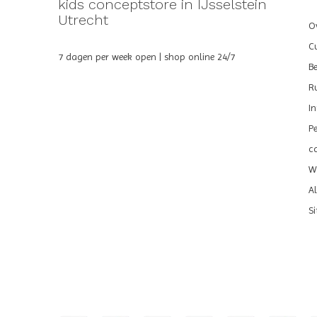
kids conceptstore in IJsselstein
Utrecht
Ov
C
7 dagen per week open | shop online 24/7
B
R
I
P
c
We
A
S