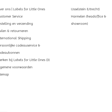
er ons | Labels for Little Ones
IJsselstein (Utrecht)
ustomer Service
Harmelen (headoffice &
estelling en verzending
showroom)
uilen & retourneren
nternational Shipping
ersoonlijke cadeauservice &
adeaubonnen
rken bij Labels for Little Ones (3)
lgemene voorwaarden
itemap