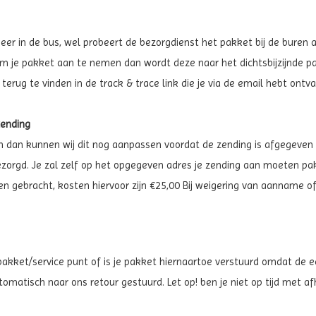
eer in de bus, wel probeert de bezorgdienst het pakket bij de buren a
 om je pakket aan te nemen dan wordt deze naar het dichtsbijzijnde 
 terug te vinden in de track & trace link die je via de email hebt ont
zending
 dan kunnen wij dit nog aanpassen voordat de zending is afgegeven bi
ezorgd. Je zal zelf op het opgegeven adres je zending aan moeten pak
den gebracht, kosten hiervoor zijn €25,00 Bij weigering van aanname
akket/service punt of is je pakket hiernaartoe verstuurd omdat de e
omatisch naar ons retour gestuurd. Let op! ben je niet op tijd met af