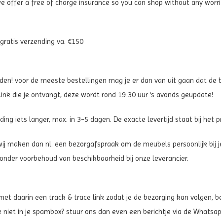
 we offer a free of charge insurance so you can shop without any worr
 gratis verzending va. €150
n! voor de meeste bestellingen mag je er dan van uit gaan dat de be
ink die je ontvangt, deze wordt rond 19:30 uur ‘s avonds geupdate!
ing iets langer, max. in 3-5 dagen. De exacte levertijd staat bij het
wij maken dan nl. een bezorgafspraak om de meubels persoonlijk bij j
 onder voorbehoud van beschikbaarheid bij onze leverancier.
t daarin een track & trace link zodat je de bezorging kan volgen, bela
 niet in je spambox? stuur ons dan even een berichtje via de Whatsap