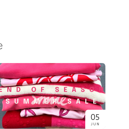
e
05
JUN