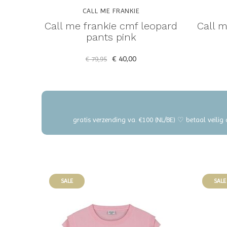
CALL ME FRANKIE
Call me frankie cmf leopard
Call m
pants pink
€ 40,00
€ 79,95
gratis verzending va. €100 (NL/BE) ♡ betaal veilig
SALE
SALE