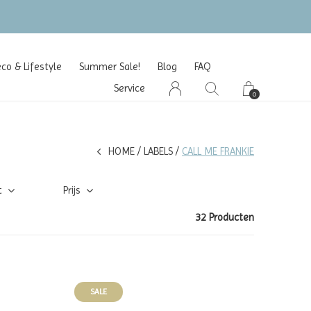
o & Lifestyle
Summer Sale!
Blog
FAQ
Service
0
HOME
LABELS
CALL ME FRANKIE
t
Prijs
32 Producten
SALE