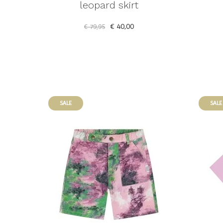
leopard skirt
€ 40,00
€ 79,95
SALE
SALE