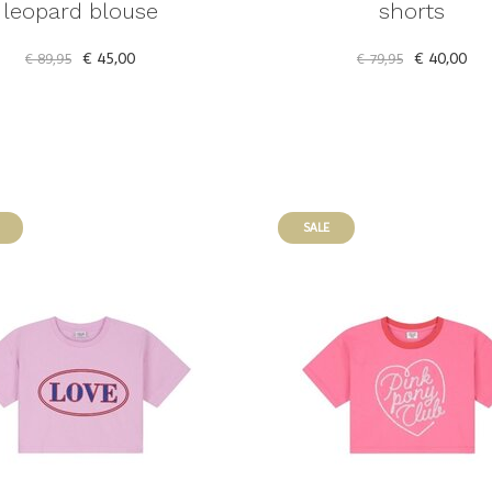
leopard blouse
shorts
€ 45,00
€ 40,00
€ 89,95
€ 79,95
SALE