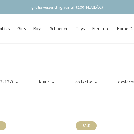
gratis verzending vanaf €100 (NL/BE/DE)
abies
Girls
Boys
Schoenen
Toys
Furniture
Home Dec
(2-12Y)
kleur
collectie
geslach
SALE