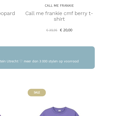
CALL ME FRANKIE
eopard
Call me frankie cmf berry t-
shirt
€ 20,00
€ 39,95
elstein Utrecht ♡ meer dan 3.000 stylen op voorraad
SALE