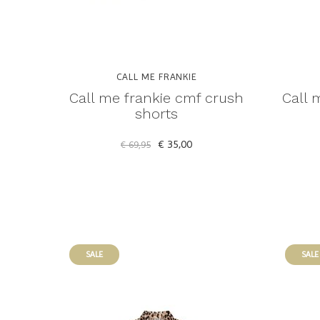
CALL ME FRANKIE
Call me frankie cmf crush
Call 
shorts
€ 35,00
€ 69,95
SALE
SALE