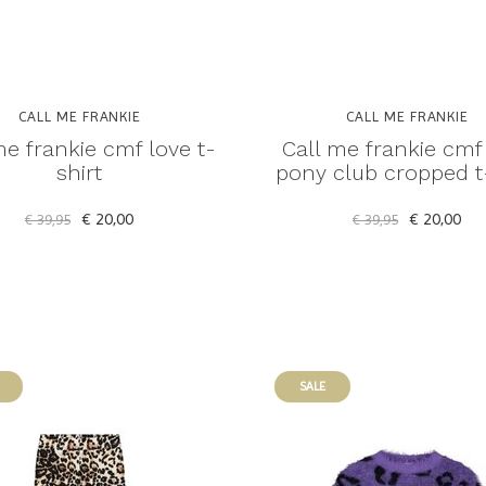
CALL ME FRANKIE
CALL ME FRANKIE
me frankie cmf love t-
Call me frankie cmf
shirt
pony club cropped t-
€ 20,00
€ 20,00
€ 39,95
€ 39,95
SALE