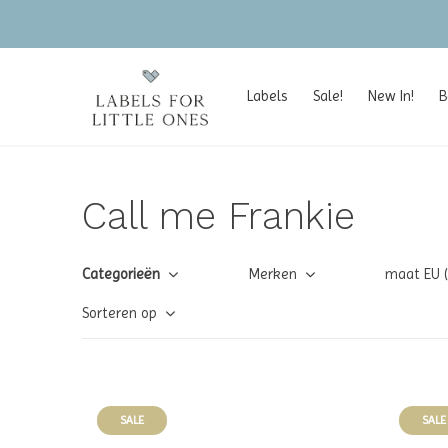
Labels
Sale!
New In!
B
Call me Frankie
Categorieën
Merken
maat EU 
Sorteren op
SALE
SALE