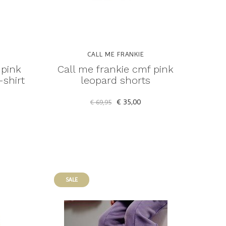
CALL ME FRANKIE
 pink
Call me frankie cmf pink
shirt
leopard shorts
€ 35,00
€ 69,95
SALE