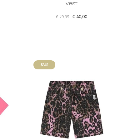
vest
€ 40,00
€ 79,95
SALE