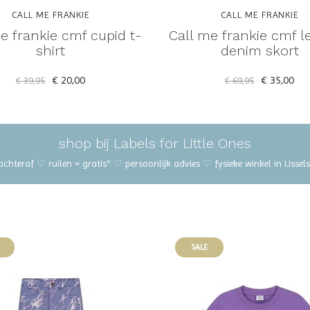
CALL ME FRANKIE
CALL ME FRANKIE
e frankie cmf cupid t-
Call me frankie cmf l
shirt
denim skort
€ 20,00
€ 35,00
€ 39,95
€ 69,95
shop bij Labels for Little Ones
 achteraf ♡ ruilen = gratis* ♡ persoonlijk advies ♡ fysieke winkel in IJss
SALE