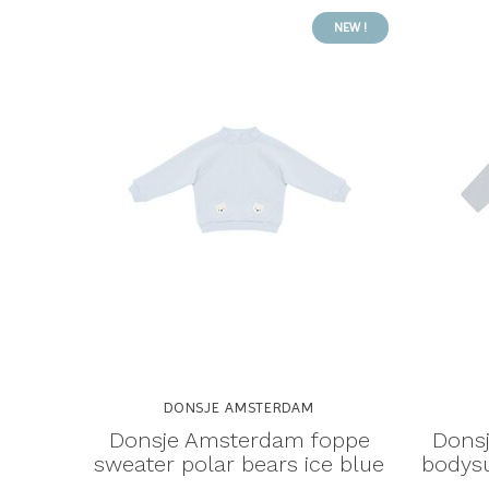
NEW !
DONSJE AMSTERDAM
Donsje Amsterdam foppe
Dons
sweater polar bears ice blue
bodysu