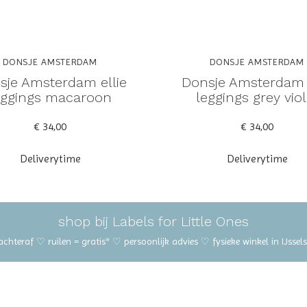
DONSJE AMSTERDAM
DONSJE AMSTERDAM
sje Amsterdam ellie
Donsje Amsterdam 
eggings macaroon
leggings grey viol
€ 34,00
€ 34,00
Deliverytime
Deliverytime
shop bij Labels for Little Ones
 achteraf ♡ ruilen = gratis* ♡ persoonlijk advies ♡ fysieke winkel in IJss