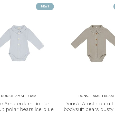
NEW !
DONSJE AMSTERDAM
DONSJE AMSTERDAM
je Amsterdam finnian
Donsje Amsterdam fi
it polar bears ice blue
bodysuit bears dusty