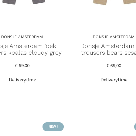
DONSJE AMSTERDAM
DONSJE AMSTERDAM
sje Amsterdam joek
Donsje Amsterdam 
ers koalas cloudy grey
trousers bears se
€ 69,00
€ 69,00
Deliverytime
Deliverytime
NEW !