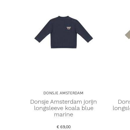
DONSJE AMSTERDAM
Donsje Amsterdam jorijn
Dons
longsleeve koala blue
longsl
marine
€ 69,00