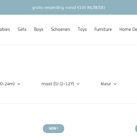
gratis verzending vanaf €100 (NL/BE/DE)
abies
Girls
Boys
Schoenen
Toys
Furniture
Home Dec
(0-24m)
maat EU (2-12Y)
kleur
NEW !