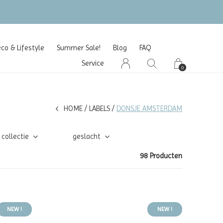
o & Lifestyle
Summer Sale!
Blog
FAQ
Service
0
HOME
LABELS
DONSJE AMSTERDAM
collectie
geslacht
98 Producten
NEW !
NEW !