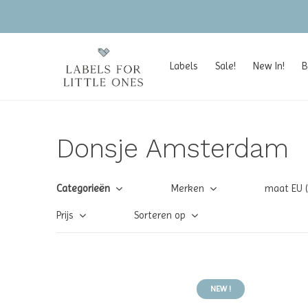
Labels
Sale!
New In!
B
Donsje Amsterdam
Categorieën
Merken
maat EU 
Prijs
Sorteren op
NEW !