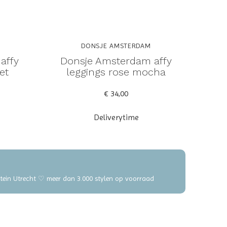
DONSJE AMSTERDAM
affy
Donsje Amsterdam affy
et
leggings rose mocha
€ 34,00
Deliverytime
elstein Utrecht ♡ meer dan 3.000 stylen op voorraad