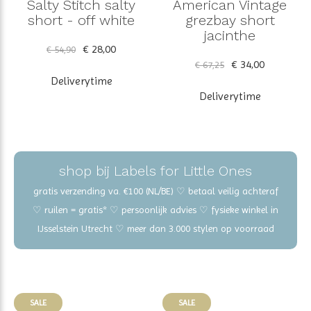
Salty Stitch salty
American Vintage
short - off white
grezbay short
jacinthe
€ 28,00
€ 54,90
€ 34,00
€ 67,25
Deliverytime
Deliverytime
shop bij Labels for Little Ones
gratis verzending va. €100 (NL/BE) ♡ betaal veilig achteraf
♡ ruilen = gratis* ♡ persoonlijk advies ♡ fysieke winkel in
IJsselstein Utrecht ♡ meer dan 3.000 stylen op voorraad
SALE
SALE