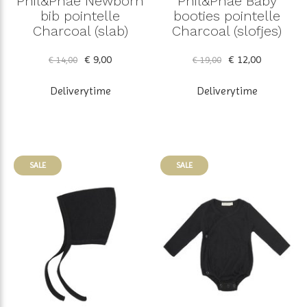
Phil&Phae Newborn
Phil&Phae Baby
bib pointelle
booties pointelle
Charcoal (slab)
Charcoal (slofjes)
€ 9,00
€ 12,00
€ 14,00
€ 19,00
Deliverytime
Deliverytime
SALE
SALE