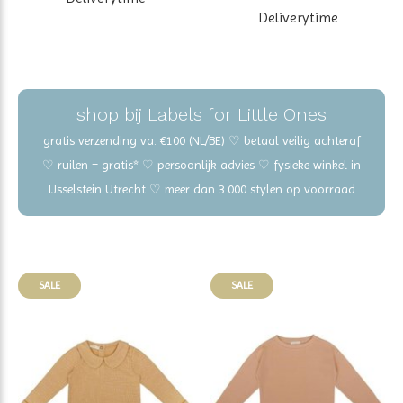
Deliverytime
shop bij Labels for Little Ones
gratis verzending va. €100 (NL/BE) ♡ betaal veilig achteraf
♡ ruilen = gratis* ♡ persoonlijk advies ♡ fysieke winkel in
IJsselstein Utrecht ♡ meer dan 3.000 stylen op voorraad
SALE
SALE