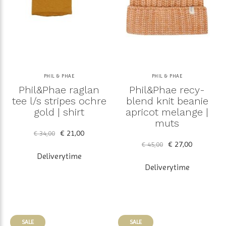
PHIL & PHAE
PHIL & PHAE
Phil&Phae raglan
Phil&Phae recy-
tee l/s stripes ochre
blend knit beanie
gold | shirt
apricot melange |
muts
€ 21,00
€ 34,00
€ 27,00
€ 45,00
Deliverytime
Deliverytime
SALE
SALE