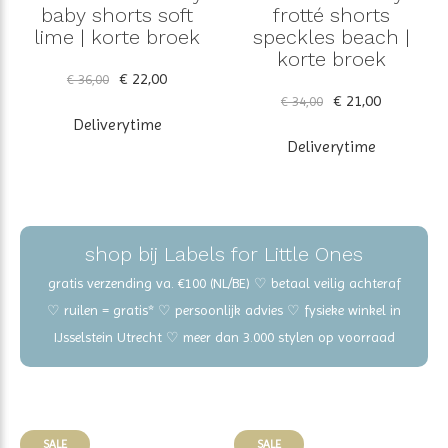
baby shorts soft
frotté shorts
lime | korte broek
speckles beach |
korte broek
€ 22,00
€ 36,00
€ 21,00
€ 34,00
Deliverytime
Deliverytime
shop bij Labels for Little Ones
gratis verzending va. €100 (NL/BE) ♡ betaal veilig achteraf
♡ ruilen = gratis* ♡ persoonlijk advies ♡ fysieke winkel in
IJsselstein Utrecht ♡ meer dan 3.000 stylen op voorraad
SALE
SALE