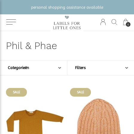
lable
gratis verzending vanaf €100 (NL/BE/DE)
0
Phil & Phae
Categorieën
Filters
SALE
SALE