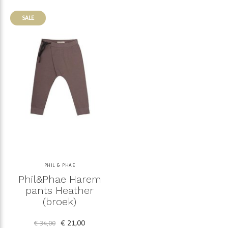
SALE
PHIL & PHAE
Phil&Phae Harem
pants Heather
(broek)
€ 21,00
€ 34,00