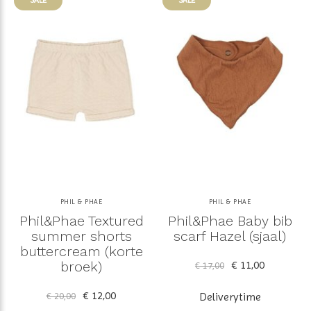
SALE
SALE
PHIL & PHAE
PHIL & PHAE
Phil&Phae Textured
Phil&Phae Baby bib
summer shorts
scarf Hazel (sjaal)
buttercream (korte
broek)
€ 11,00
€ 17,00
€ 12,00
€ 20,00
Deliverytime