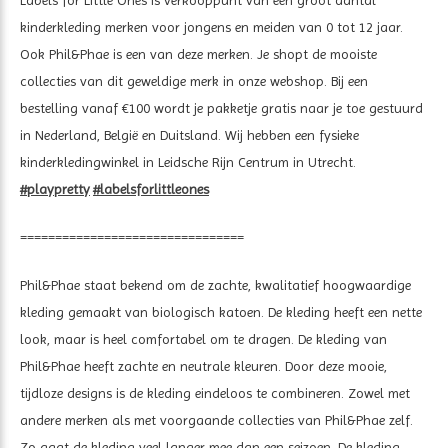
Labels for Little Ones is verkooppunt van een groot aantal
kinderkleding merken voor jongens en meiden van 0 tot 12 jaar.
Ook Phil&Phae is een van deze merken. Je shopt de mooiste
collecties van dit geweldige merk in onze webshop. Bij een
bestelling vanaf €100 wordt je pakketje gratis naar je toe gestuurd
in Nederland, België en Duitsland. Wij hebben een fysieke
kinderkledingwinkel in Leidsche Rijn Centrum in Utrecht.
#playpretty
#labelsforlittleones
================================
Phil&Phae staat bekend om de zachte, kwalitatief hoogwaardige
kleding gemaakt van biologisch katoen. De kleding heeft een nette
look, maar is heel comfortabel om te dragen. De kleding van
Phil&Phae heeft zachte en neutrale kleuren. Door deze mooie,
tijdloze designs is de kleding eindeloos te combineren. Zowel met
andere merken als met voorgaande collecties van Phil&Phae zelf.
Zo gaat de kleding veel langer mee dan een seizoen. De kleding