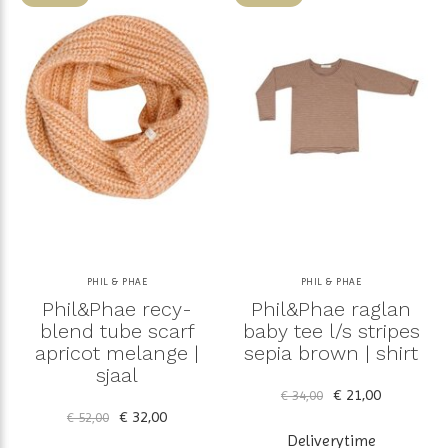
PHIL & PHAE
PHIL & PHAE
Phil&Phae recy-
Phil&Phae raglan
blend tube scarf
baby tee l/s stripes
apricot melange |
sepia brown | shirt
sjaal
€ 21,00
€ 34,00
€ 32,00
€ 52,00
Deliverytime