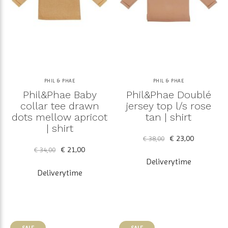
PHIL & PHAE
PHIL & PHAE
Phil&Phae Baby
Phil&Phae Doublé
collar tee drawn
jersey top l/s rose
dots mellow apricot
tan | shirt
| shirt
€ 23,00
€ 38,00
€ 21,00
€ 34,00
Deliverytime
Deliverytime