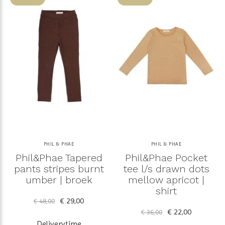
PHIL & PHAE
PHIL & PHAE
Phil&Phae Tapered
Phil&Phae Pocket
pants stripes burnt
tee l/s drawn dots
umber | broek
mellow apricot |
shirt
€ 29,00
€ 48,00
€ 22,00
€ 36,00
Deliverytime