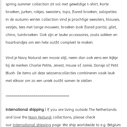
spring summer collection zit vol met geweldige t-shirt, korte
broeken, jurken, rokjes, sweaters, tops, flared broeken, salopettes.
In de autumn winter collection vind je prachtige sweaters, blouses,
vestjes, tees met lange mouwen, broeken (ook flared pants), gilet,
chino, tuinbroeken. Ook zijn er leuke accessoires, zoals sokken en
haarbandjes om een hele outfit compleet te maken.
Vind je Navy Natural een mooie stijl, neem dan ook eens een kijkje
bij de merken Charlie Petite, Jenest, House of Jamie, Donsje of Petit
Blush. De items uit deze seizoenscollecties combineren vaak leuk
met elkaar om zo een uniek outfit samen te stellen.
================================
International shipping
| If you are living outside The Netherlands
and love the
Navy Natural
collections, please check
our
international shipping
page. We ship worldwide to e.g. Belgium