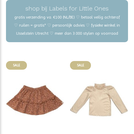
shop bij Labels for Little Ones
gratis verzending va. €100 (NL/BE) ♡ betaal veilig achteraf
♡ ruilen = gratis* ♡ persoonlijk advies ♡ fysieke winkel in
IJsselstein Utrecht ♡ meer dan 3.000 stylen op voorraad
SALE
SALE