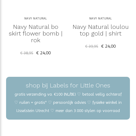
NAVY NATURAL
NAVY NATURAL
Navy Natural bo
Navy Natural loulou
skirt flower bomb |
top gold | shirt
rok
€ 24,00
€ 39,95
€ 24,00
€ 38,95
shop bij Labels for Little Ones
gratis verzending va. €100 (NL/BE) ♡ betaal veilig achteraf
♡ ruilen = gratis* ♡ persoonlijk advies ♡ fysieke winkel in
IJsselstein Utrecht ♡ meer dan 3.000 stylen op voorraad