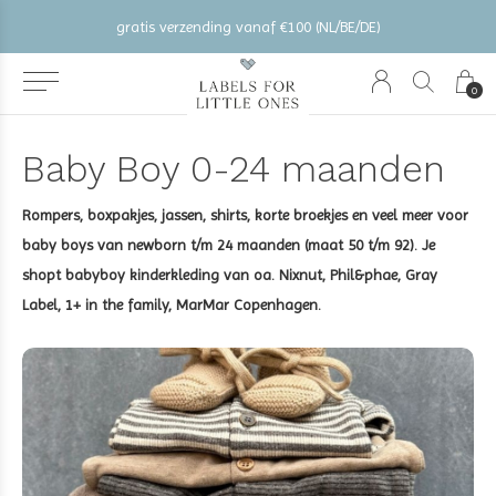
gratis verzending vanaf €100 (NL/BE/DE)
0
Baby Boy 0-24 maanden
Rompers, boxpakjes, jassen, shirts, korte broekjes en veel meer voor
baby boys van newborn t/m 24 maanden (maat 50 t/m 92). Je
shopt babyboy kinderkleding van oa. Nixnut, Phil&phae, Gray
Label, 1+ in the family, MarMar Copenhagen.