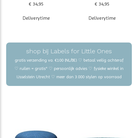
€ 34,95
€ 34,95
Deliverytime
Deliverytime
shop bij Labels for Little Ones
gratis verzending va. €100 (NL/BE) ♡ betaal veilig achteraf
♡ ruilen = gratis* ♡ persoonlijk advies ♡ fysieke winkel in
IJsselstein Utrecht ♡ meer dan 3.000 stylen op voorraad