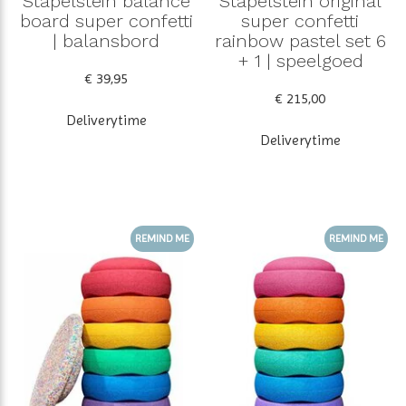
Stapelstein balance
Stapelstein original
board super confetti
super confetti
| balansbord
rainbow pastel set 6
+ 1 | speelgoed
€ 39,95
€ 215,00
Deliverytime
Deliverytime
REMIND ME
REMIND ME