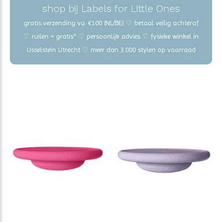
shop bij Labels for Little Ones
gratis verzending va. €100 (NL/BE) ♡ betaal veilig achteraf
♡ ruilen = gratis* ♡ persoonlijk advies ♡ fysieke winkel in
IJsselstein Utrecht ♡ meer dan 3.000 stylen op voorraad