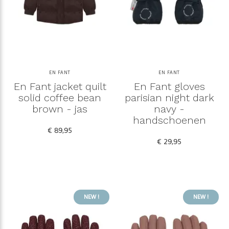
EN FANT
EN FANT
En Fant jacket quilt
En Fant gloves
solid coffee bean
parisian night dark
brown - jas
navy -
handschoenen
€ 89,95
€ 29,95
NEW !
NEW !