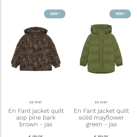
NEW !
NEW !
EN FANT
EN FANT
En Fant jacket quilt
En Fant jacket quilt
aop pine bark
solid mayflower
brown - jas
green - jas
€ 99,95
€ 89,95