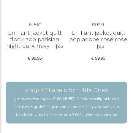
EN FANT
EN FANT
En Fant jacket quilt
En Fant jacket quilt
flock aop parisian
aop adobe rose rose
night dark navy - jas
- jas
€ 99,95
€ 99,95
shop bij Labels for Little Ones
gratis verzending va. €100 (NL/BE) ♡ betaal veilig achteraf
♡ ruilen = gratis* ♡ persoonlijk advies ♡ fysieke winkel in
IJsselstein Utrecht ♡ meer dan 3.000 stylen op voorraad