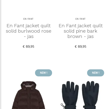
EN FANT
EN FANT
En Fant jacket quilt
En Fant jacket quilt
solid burlwood rose
solid pine bark
- jas
brown - jas
€ 89,95
€ 89,95
NEW !
NEW !