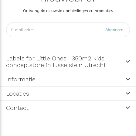
Ontvang de nieuwste aanbiedingen en promoties
Abonneer
Labels for Little Ones | 350m2 kids
conceptstore in IJsselstein Utrecht
Informatie
Locaties
Contact