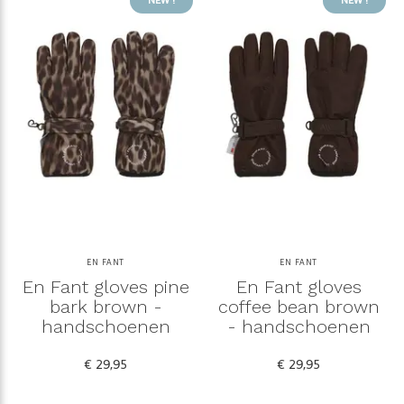
NEW !
NEW !
EN FANT
EN FANT
En Fant gloves pine
En Fant gloves
bark brown -
coffee bean brown
handschoenen
- handschoenen
€ 29,95
€ 29,95