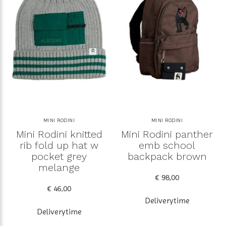
MINI RODINI
MINI RODINI
Mini Rodini knitted
Mini Rodini panther
rib fold up hat w
emb school
pocket grey
backpack brown
melange
€ 98,00
€ 46,00
Deliverytime
Deliverytime