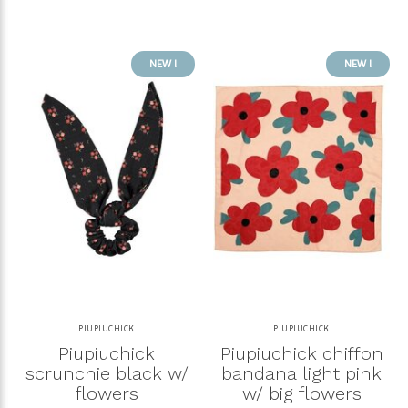
NEW !
NEW !
PIUPIUCHICK
PIUPIUCHICK
Piupiuchick
Piupiuchick chiffon
scrunchie black w/
bandana light pink
flowers
w/ big flowers