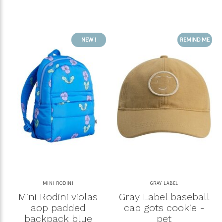
NEW !
REMIND ME
MINI RODINI
GRAY LABEL
Mini Rodini violas
Gray Label baseball
aop padded
cap gots cookie -
backpack blue
pet