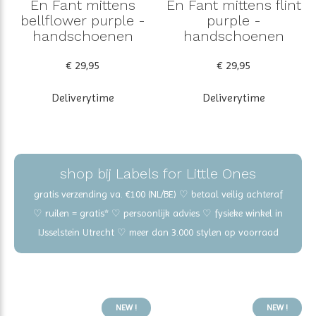
En Fant mittens
En Fant mittens flint
bellflower purple -
purple -
handschoenen
handschoenen
€ 29,95
€ 29,95
Deliverytime
Deliverytime
shop bij Labels for Little Ones
gratis verzending va. €100 (NL/BE) ♡ betaal veilig achteraf
♡ ruilen = gratis* ♡ persoonlijk advies ♡ fysieke winkel in
IJsselstein Utrecht ♡ meer dan 3.000 stylen op voorraad
NEW !
NEW !