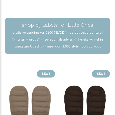
shop bij Labels for Little Ones
gratis verzending va. €100 (NL/BE) ♡ betaal veilig achteraf
♡ ruilen = gratis* ♡ persoonlijk advies ♡ fysieke winkel in
IJsselstein Utrecht ♡ meer dan 3.000 stylen op voorraad
NEW !
NEW !