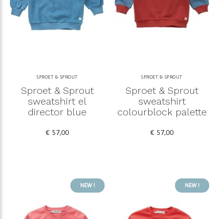
SPROET & SPROUT
SPROET & SPROUT
Sproet & Sprout
Sproet & Sprout
sweatshirt el
sweatshirt
director blue
colourblock palette
€ 57,00
€ 57,00
NEW !
NEW !