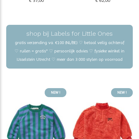
€ 57,00
€ 62,00
shop bij Labels for Little Ones
gratis verzending va. €100 (NL/BE) ♡ betaal veilig achteraf
♡ ruilen = gratis* ♡ persoonlijk advies ♡ fysieke winkel in
IJsselstein Utrecht ♡ meer dan 3.000 stylen op voorraad
NEW !
NEW !