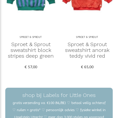
SPROET & SPROUT
SPROET & SPROUT
Sproet & Sprout
Sproet & Sprout
sweatshirt block
sweatshirt anorak
stripes deep green
teddy vivid red
€ 57,00
€ 65,00
shop bij Labels for Little Ones
gratis verzending va. €100 (NL/BE) ♡ betaal veilig achteraf
♡ ruilen = gratis* ♡ persoonlijk advies ♡ fysieke winkel in
IJsselstein Utrecht ♡ meer dan 3.000 stylen op voorraad