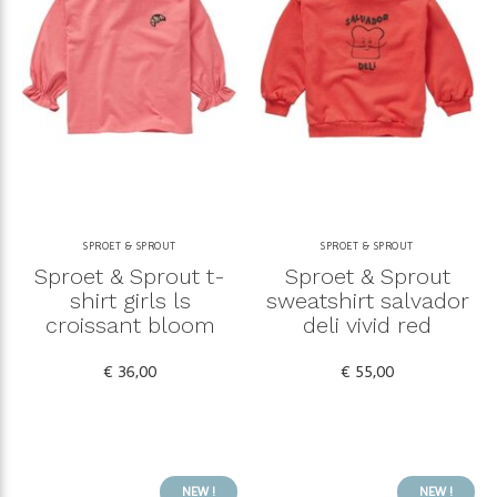
SPROET & SPROUT
SPROET & SPROUT
Sproet & Sprout t-
Sproet & Sprout
shirt girls ls
sweatshirt salvador
croissant bloom
deli vivid red
€ 36,00
€ 55,00
NEW !
NEW !