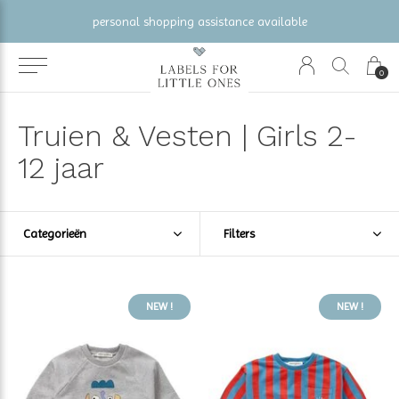
personal shopping assistance available
0
Truien & Vesten | Girls 2-
12 jaar
Categorieën
Filters
NEW !
NEW !