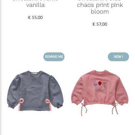
vanilla
chaos print pink
bloom
€ 55,00
€ 57,00
REMIND ME
NEW !