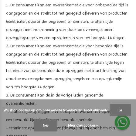
1. De consument kan een overeenkomst die voor onbepaalde tijd is
aangegaan en die strekt tot het geregeld afleveren van producten
(elektriciteit daaronder begrepen) of diensten, te allen tijde
opzeggen met inachtneming van daartoe overeengekomen
opzeggingsregels en een opzegtermijn van ten hoogste 14 dagen.
2. De consument kan een overeenkomst die voor bepaalde tijd is
aangegaan en die strekt tot het geregeld afleveren van producten
(elektriciteit daaronder begrepen) of diensten, te allen tijde tegen
het einde van de bepaalde duur opzeggen met inachtneming van
daartoe overeengekomen opzeggingsregels en een opzegtermijn
van ten hoogste 14 dagen.
3. De consument kan de in de vorige leden genoemde
overeenkomsten:
Wij slaan cookies op om onze website te verbeteren. Is dat akkoord?
Ja
- te allen tijde opzeggen en niet beperkt worden tot opzegging op
een bepaald tijdstip of in een bepaalde periode;
Nee
Meer over cookies »
- tenminste opzeggen op dezelfde wijze als zij door hem zijn