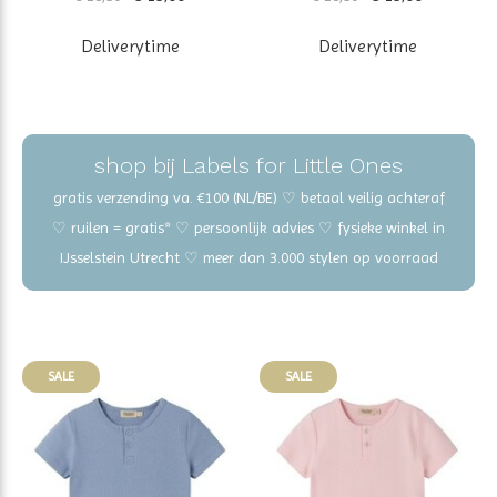
Deliverytime
Deliverytime
shop bij Labels for Little Ones
gratis verzending va. €100 (NL/BE) ♡ betaal veilig achteraf
♡ ruilen = gratis* ♡ persoonlijk advies ♡ fysieke winkel in
IJsselstein Utrecht ♡ meer dan 3.000 stylen op voorraad
SALE
SALE