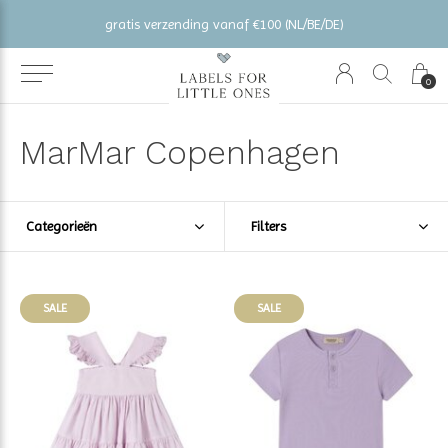
gratis verzending vanaf €100 (NL/BE/DE)
0
MarMar Copenhagen
Categorieën
Filters
SALE
SALE