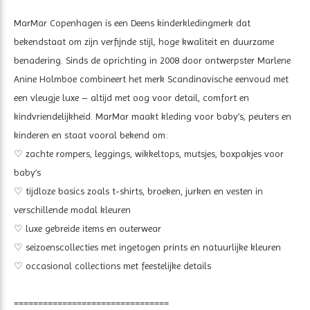
MarMar Copenhagen is een Deens kinderkledingmerk dat
bekendstaat om zijn verfijnde stijl, hoge kwaliteit en duurzame
benadering. Sinds de oprichting in 2008 door ontwerpster Marlene
Anine Holmboe combineert het merk Scandinavische eenvoud met
een vleugje luxe – altijd met oog voor detail, comfort en
kindvriendelijkheid. MarMar maakt kleding voor baby’s, peuters en
kinderen en staat vooral bekend om:
♡
zachte rompers, leggings, wikkeltops, mutsjes, boxpakjes voor
baby’s
♡
tijdloze basics zoals t-shirts, broeken, jurken en vesten in
verschillende modal kleuren
♡
luxe gebreide items en outerwear
♡
seizoenscollecties met ingetogen prints en natuurlijke kleuren
♡
occasional collections met feestelijke details
================================