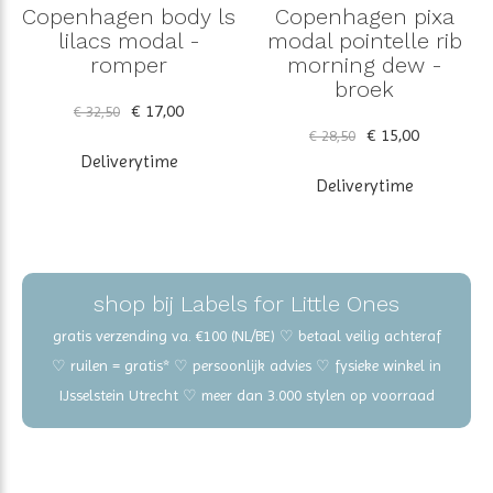
Copenhagen body ls
Copenhagen pixa
lilacs modal -
modal pointelle rib
romper
morning dew -
broek
€ 17,00
€ 32,50
€ 15,00
€ 28,50
Deliverytime
Deliverytime
shop bij Labels for Little Ones
gratis verzending va. €100 (NL/BE) ♡ betaal veilig achteraf
♡ ruilen = gratis* ♡ persoonlijk advies ♡ fysieke winkel in
IJsselstein Utrecht ♡ meer dan 3.000 stylen op voorraad