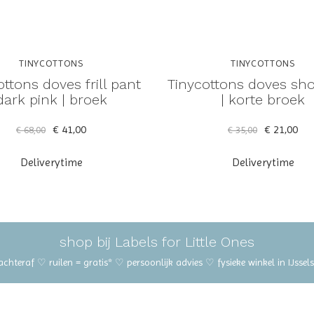
TINYCOTTONS
TINYCOTTONS
ottons doves frill pant
Tinycottons doves sho
dark pink | broek
| korte broek
€ 41,00
€ 21,00
€ 68,00
€ 35,00
Deliverytime
Deliverytime
shop bij Labels for Little Ones
 achteraf ♡ ruilen = gratis* ♡ persoonlijk advies ♡ fysieke winkel in IJss