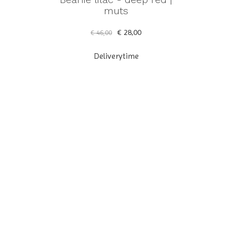
muts
€ 28,00
€ 46,00
Deliverytime