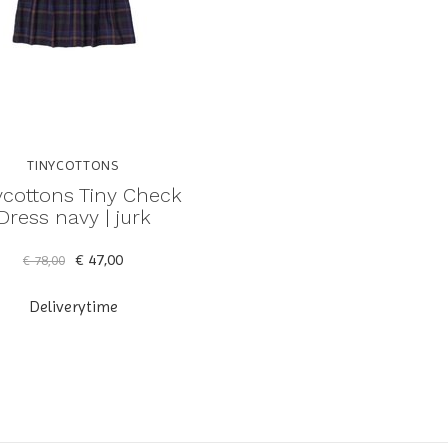
TINYCOTTONS
ycottons Tiny Check
Dress navy | jurk
€ 47,00
€ 78,00
Deliverytime