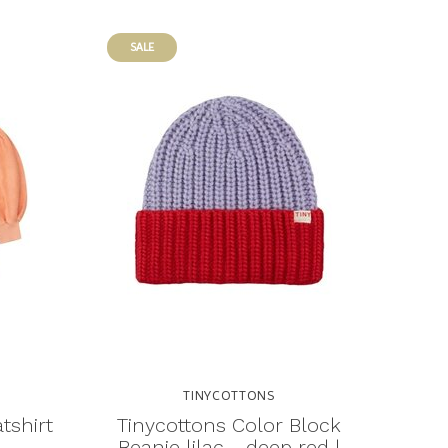
SALE
TINYCOTTONS
tshirt
Tinycottons Color Block
Beanie lilac - deep red |