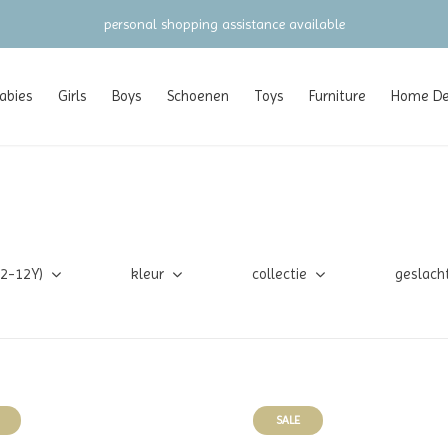
gratis verzending va
abies
Girls
Boys
Schoenen
Toys
Furniture
Home Dec
(2-12Y)
kleur
collectie
geslach
SALE