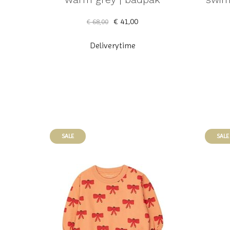
€ 41,00
€ 68,00
Deliverytime
SALE
SALE