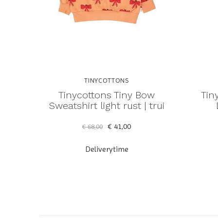
TINYCOTTONS
Tinycottons Tiny Bow
Tin
Sweatshirt light rust | trui
€ 41,00
€ 68,00
Deliverytime