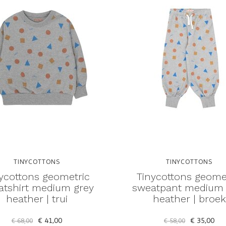
TINYCOTTONS
TINYCOTTONS
ycottons geometric
Tinycottons geome
atshirt medium grey
sweatpant medium 
heather | trui
heather | broek
€ 41,00
€ 35,00
€ 68,00
€ 58,00