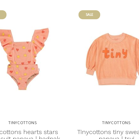
SALE
TINYCOTTONS
TINYCOTTONS
cottons hearts stars
Tinycottons tiny swea
suit papaya | badpak
papaya | trui