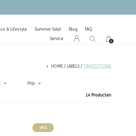
naf €100 (NL/BE/DE)
o & Lifestyle
Summer Sale!
Blog
FAQ
Service
0
HOME
LABELS
TINYCOTTONS
t
Prijs
14 Producten
SALE