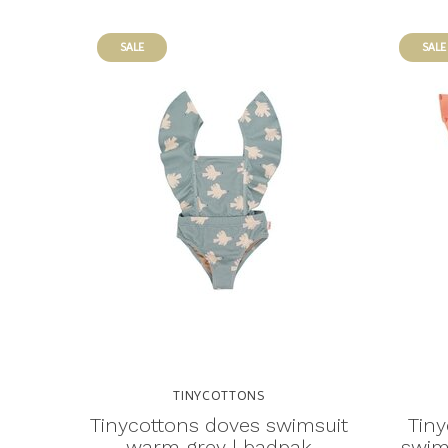
SALE
SALE
TINYCOTTONS
Tinycottons doves swimsuit
Tiny
warm grey | badpak
swim