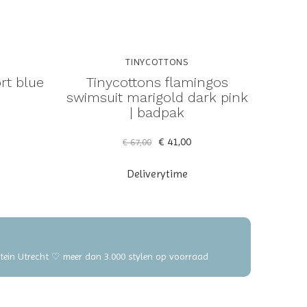
TINYCOTTONS
rt blue
Tinycottons flamingos
swimsuit marigold dark pink
| badpak
€ 41,00
€ 67,00
Deliverytime
elstein Utrecht ♡ meer dan 3.000 stylen op voorraad