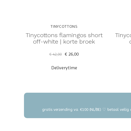
TINYCOTTONS
Tinycottons flamingos short
Tinyc
off-white | korte broek
€ 26,00
€ 42,00
Deliverytime
gratis verzending va. €100 (NL/BE) ♡ betaal veilig