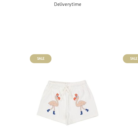
Deliverytime
SALE
SALE