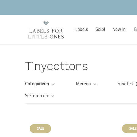
e available
Labels
Sale!
New In!
B
Tinycottons
Categorieën
Merken
maat EU 
Sorteren op
SALE
SALE