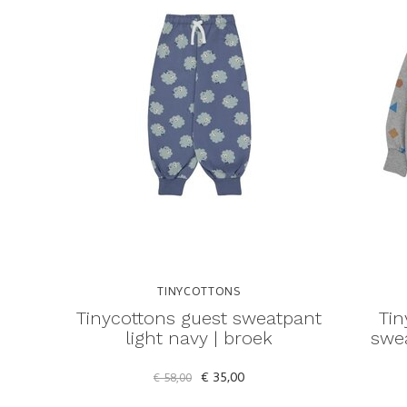
TINYCOTTONS
Tinycottons guest sweatpant
Tin
light navy | broek
swe
€ 35,00
€ 58,00