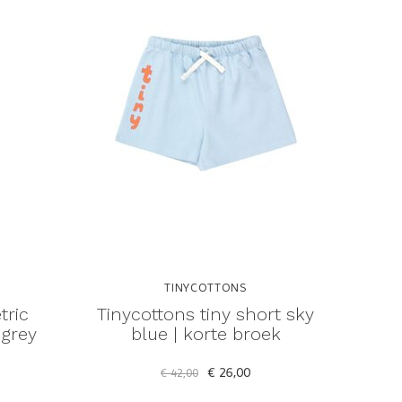
TINYCOTTONS
tric
Tinycottons tiny short sky
grey
blue | korte broek
€ 26,00
€ 42,00