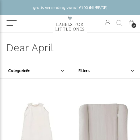
gratis verzending vanaf €100 (NL/BE/DE)
0
Dear April
Categorieën
Filters