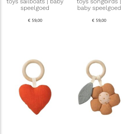
toys sailboats | baby
toys songbirds |
speelgoed
baby speelgoed
€ 59,00
€ 59,00