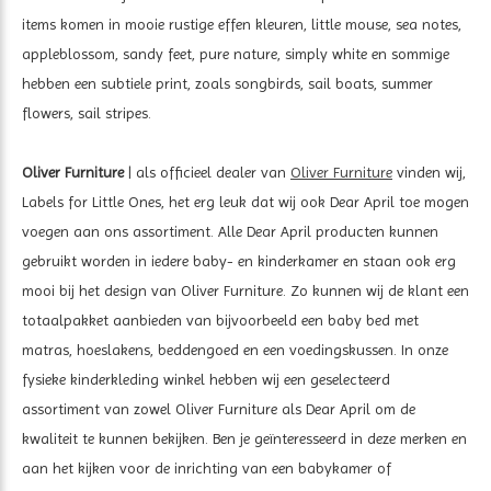
items komen in mooie rustige effen kleuren, little mouse, sea notes,
appleblossom, sandy feet, pure nature, simply white en sommige
hebben een subtiele print, zoals songbirds, sail boats, summer
flowers, sail stripes.
Oliver Furniture
| als officieel dealer van
Oliver Furniture
vinden wij,
Labels for Little Ones, het erg leuk dat wij ook Dear April toe mogen
voegen aan ons assortiment. Alle Dear April producten kunnen
gebruikt worden in iedere baby- en kinderkamer en staan ook erg
mooi bij het design van Oliver Furniture. Zo kunnen wij de klant een
totaalpakket aanbieden van bijvoorbeeld een baby bed met
matras, hoeslakens, beddengoed en een voedingskussen. In onze
fysieke kinderkleding winkel hebben wij een geselecteerd
assortiment van zowel Oliver Furniture als Dear April om de
kwaliteit te kunnen bekijken. Ben je geïnteresseerd in deze merken en
aan het kijken voor de inrichting van een babykamer of