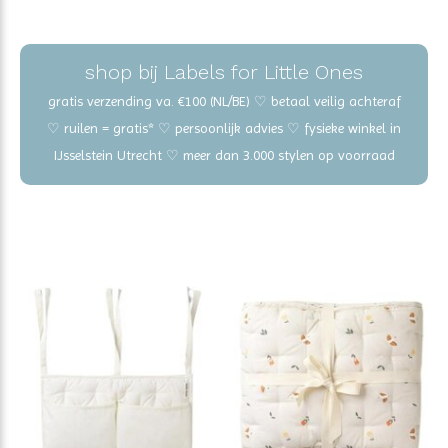
shop bij Labels for Little Ones
gratis verzending va. €100 (NL/BE) ♡ betaal veilig achteraf
♡ ruilen = gratis* ♡ persoonlijk advies ♡ fysieke winkel in
IJsselstein Utrecht ♡ meer dan 3.000 stylen op voorraad