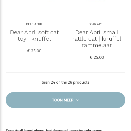
DEAR APRIL
DEAR APRIL
Dear April soft cat
Dear April small
toy | knuffel
rattle cat | knuffel
rammelaar
€ 25,00
€ 25,00
Seen 24 of the 26 products
TOON MEER
Dear April hoeslakens, beddengoed, verschoonkussens,