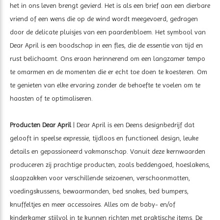
het in ons leven brengt gevierd. Het is als een brief aan een dierbare
vriend of een wens die op de wind wordt meegevoerd, gedragen
door de delicate pluisjes van een paardenbloem. Het symbool van
Dear April is een boodschap in een fles, die de essentie van tijd en
rust belichaamt. Ons eraan herinnerend om een langzamer tempo
te omarmen en de momenten die er echt toe doen te koesteren. Om
te genieten van elke ervaring zonder de behoefte te voelen om te
haasten of te optimaliseren.
Producten Dear April
| Dear April is een Deens designbedrijf dat
gelooft in speelse expressie, tijdloos en functioneel design, leuke
details en gepassioneerd vakmanschap. Vanuit deze kernwaarden
produceren zij prachtige producten, zoals beddengoed, hoeslakens,
slaapzakken voor verschillende seizoenen, verschoonmatten,
voedingskussens, bewaarmanden, bed snakes, bed bumpers,
knuffeltjes en meer accessoires. Alles om de baby- en/of
kinderkamer stijlvol in te kunnen richten met praktische items. De