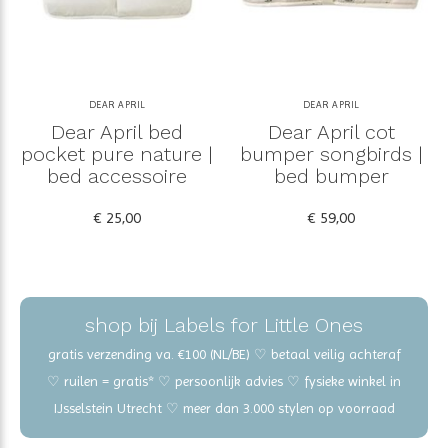
DEAR APRIL
DEAR APRIL
Dear April bed
Dear April cot
pocket pure nature |
bumper songbirds |
bed accessoire
bed bumper
€ 25,00
€ 59,00
shop bij Labels for Little Ones
gratis verzending va. €100 (NL/BE) ♡ betaal veilig achteraf
♡ ruilen = gratis* ♡ persoonlijk advies ♡ fysieke winkel in
IJsselstein Utrecht ♡ meer dan 3.000 stylen op voorraad