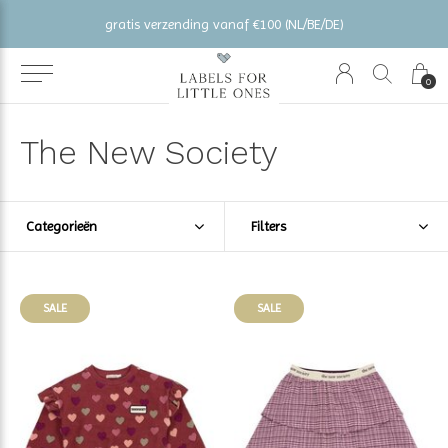
gratis verzending vanaf €100 (NL/BE/DE)
0
The New Society
Categorieën
Filters
SALE
SALE