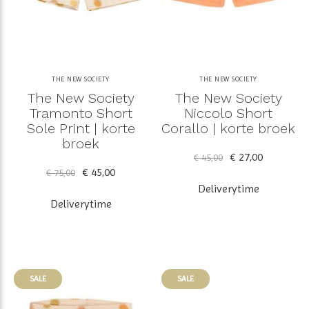
THE NEW SOCIETY
THE NEW SOCIETY
The New Society
The New Society
Tramonto Short
Niccolo Short
Sole Print | korte
Corallo | korte broek
broek
€ 27,00
€ 45,00
€ 45,00
€ 75,00
Deliverytime
Deliverytime
SALE
SALE