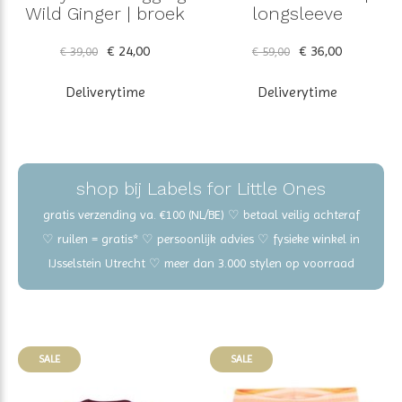
Wild Ginger | broek
longsleeve
€ 24,00
€ 36,00
€ 39,00
€ 59,00
Deliverytime
Deliverytime
shop bij Labels for Little Ones
gratis verzending va. €100 (NL/BE) ♡ betaal veilig achteraf
♡ ruilen = gratis* ♡ persoonlijk advies ♡ fysieke winkel in
IJsselstein Utrecht ♡ meer dan 3.000 stylen op voorraad
SALE
SALE