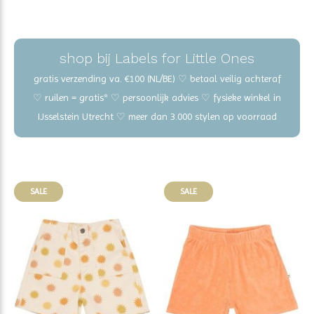
shop bij Labels for Little Ones
gratis verzending va. €100 (NL/BE) ♡ betaal veilig achteraf
♡ ruilen = gratis* ♡ persoonlijk advies ♡ fysieke winkel in
IJsselstein Utrecht ♡ meer dan 3.000 stylen op voorraad
SALE
SALE