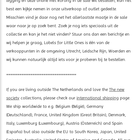
legging en deze online met korting in de sale wil bestellen, kan het
best een kijkje nemen in onze uitverkoop of outlet gedeelte.
Misschien vind je daar nog net het allerlaatste maatje in de sale
waar naar je op zoek bent. Zoek je nog iets speciaals uit de
collectie en kan je het niet vinden? Stuur ons dan een berichtje en
wij helpen je graag, Labels for Little Ones is één van de
verkooppunten in de omgeving Utrecht, Leidsche Rijn, Woerden en
wij kunnen natuurlijk altijd iets voor je proberen bij te bestellen.
================================
If you are living outside The Netherlands and love the
The new
society
collections, please check our
international shipping
page.
We ship worldwide to e.g. Belgium (België), Germany
(Deutschland), France, United Kingdom (Great Britain), Denmark,
Italy, Luxemburg (Luxembourg), Austria (Österreich) and Spain
(España) but also outside the EU to South Korea, Japan, United
Emirates, Australia, United States of America and Canada. All our