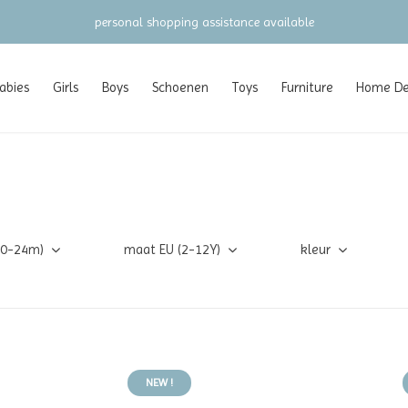
gratis verzending vanaf €100 (NL/BE/DE)
abies
Girls
Boys
Schoenen
Toys
Furniture
Home Dec
(0-24m)
maat EU (2-12Y)
kleur
NEW !