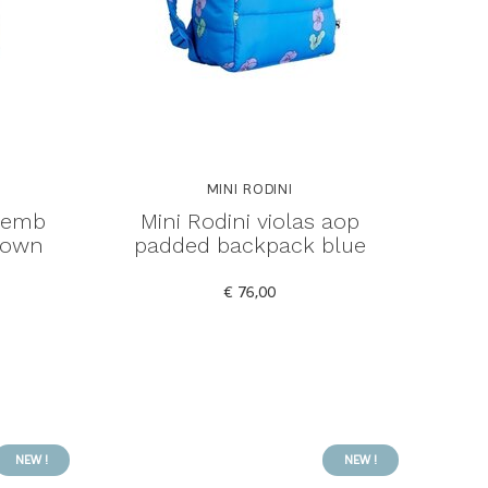
MINI RODINI
r emb
Mini Rodini violas aop
rown
padded backpack blue
€ 76,00
NEW !
NEW !