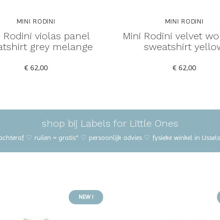
MINI RODINI
MINI RODINI
 Rodini violas panel
Mini Rodini velvet w
tshirt grey melange
sweatshirt yello
€ 62,00
€ 62,00
shop bij Labels for Little Ones
 achteraf ♡ ruilen = gratis* ♡ persoonlijk advies ♡ fysieke winkel in IJss
NEW !