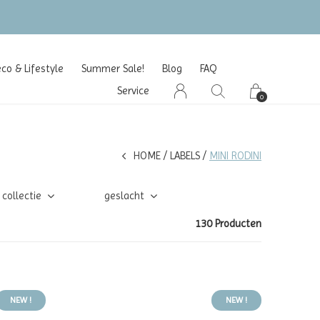
o & Lifestyle
Summer Sale!
Blog
FAQ
Service
0
HOME
LABELS
MINI RODINI
collectie
geslacht
130 Producten
NEW !
NEW !