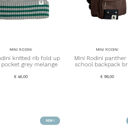
MINI RODINI
MINI RODINI
dini knitted rib fold up
Mini Rodini panthe
 pocket grey melange
school backpack b
€ 46,00
€ 98,00
NEW !