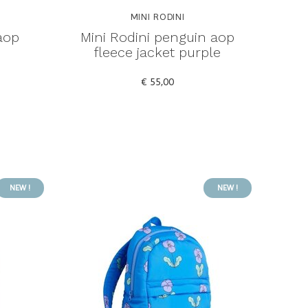
MINI RODINI
 aop
Mini Rodini penguin aop
fleece jacket purple
€ 55,00
NEW !
NEW !