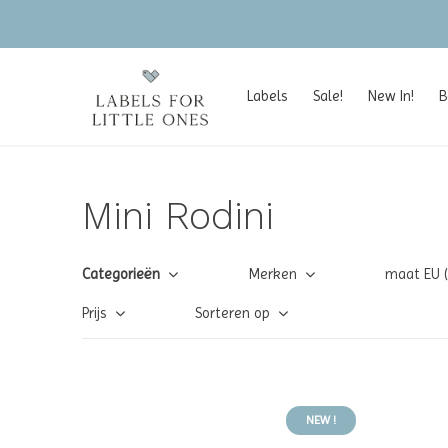
Labels
Sale!
New In!
B
Mini Rodini
Categorieën
Merken
maat EU 
Prijs
Sorteren op
NEW !