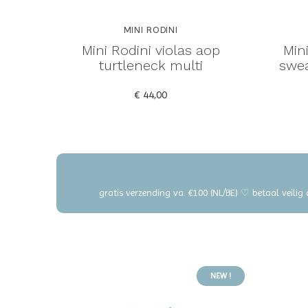
MINI RODINI
Mini Rodini violas aop
Mini
turtleneck multi
swea
€ 44,00
gratis verzending va. €100 (NL/BE) ♡ betaal veilig
NEW !