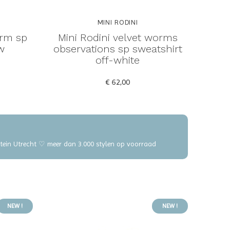
MINI RODINI
orm sp
Mini Rodini velvet worms
w
observations sp sweatshirt
off-white
€ 62,00
elstein Utrecht ♡ meer dan 3.000 stylen op voorraad
NEW !
NEW !