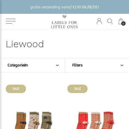
gratis verzending vanaf €100 (NL/BE/DE)
0
Liewood
Categorieën
Filters
SALE
SALE