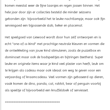
komen meestal weer de fijne laarsjes en regen jassen binnen. Het
hele jaar door zijn er collecties besteld die minder seizoens
gebonden zijn: bijvoorbeeld het te leuke nachtlampje, maar ook fijn
serviesgoed een bijpassende slab, beker en placemat.
Het speelgoed van Liewood wordt door hun zelf ontworpen en is
echt "one-of-a-kind" met prachtige neutrale kleuren en vormen die
de ontwikkeling van jouw kind stimuleren, zoals de puzzelbox en
dominoset maar ook de badspeeltjes en bijtringen (teethers). Super
leuke en originele items waar je kind veel plezier van heeft, leuk om
te krijgen als cadeau maar ook ideaal om weg te geven voor een
verjaardag of kraamcadeau. Veel vormen zijn gebaseerd op dieren,
vaak komen de dino, panda, cat, rabbit, bear of penguin voorbij
als speeltje of bijvoorbeeld een knuffeldoek of serviesset.
================================