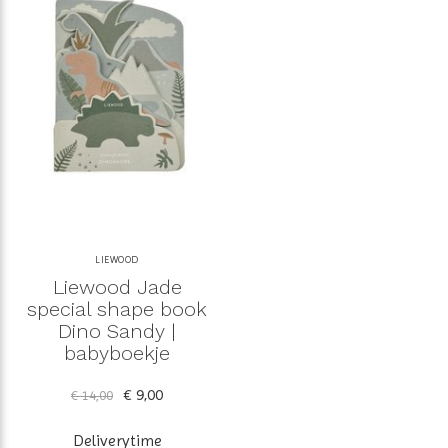
LIEWOOD
Liewood Jade
special shape book
Dino Sandy |
babyboekje
€ 9,00
€ 14,00
Deliverytime