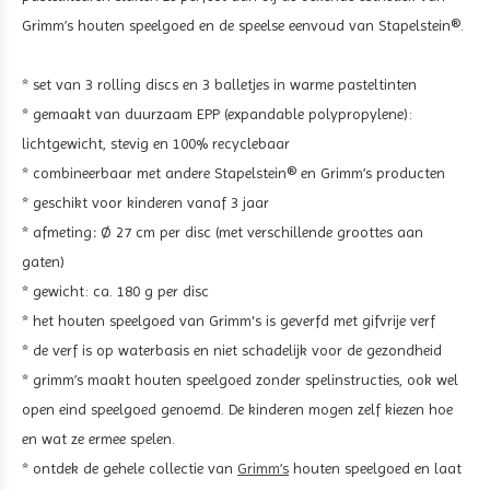
Grimm’s houten speelgoed en de speelse eenvoud van Stapelstein®.
* set van 3 rolling discs en 3 balletjes in warme pasteltinten
* gemaakt van duurzaam EPP (expandable polypropylene):
lichtgewicht, stevig en 100% recyclebaar
* combineerbaar met andere Stapelstein® en Grimm’s producten
* geschikt voor kinderen vanaf 3 jaar
* afmeting
:
Ø 27 cm per disc (met verschillende groottes aan
gaten)
* gewicht: ca. 180 g per disc
* het houten speelgoed van Grimm's is geverfd met gifvrije verf
* de verf is op waterbasis en niet schadelijk voor de gezondheid
* grimm’s maakt houten speelgoed zonder spelinstructies, ook wel
open eind speelgoed genoemd. De kinderen mogen zelf kiezen hoe
en wat ze ermee spelen.
* ontdek de gehele collectie van
Grimm’s
houten speelgoed en laat