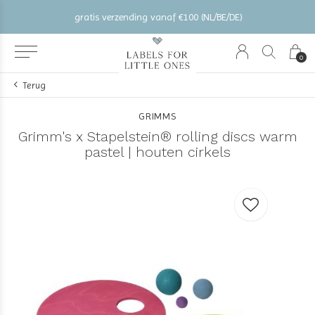
gratis verzending vanaf €100 (NL/BE/DE)
0
Terug
GRIMMS
Grimm's x Stapelstein® rolling discs warm
pastel | houten cirkels