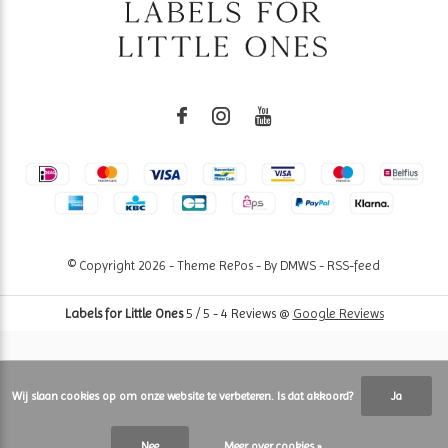
© Copyright
2026
- Theme RePos - By
DMWS
-
RSS-feed
Labels for Little Ones
5
/
5
-
4
Reviews @
Google Reviews
Wij slaan cookies op om onze website te verbeteren. Is dat akkoord?
Ja
Nee
Meer over cookies »