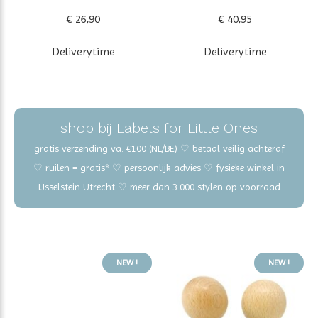
€ 26,90
€ 40,95
Deliverytime
Deliverytime
shop bij Labels for Little Ones
gratis verzending va. €100 (NL/BE) ♡ betaal veilig achteraf
♡ ruilen = gratis* ♡ persoonlijk advies ♡ fysieke winkel in
IJsselstein Utrecht ♡ meer dan 3.000 stylen op voorraad
NEW !
NEW !