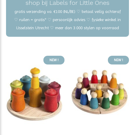
shop bij Labels for Little Ones
gratis verzending va. €100 (NL/BE) ♡ betaal veilig achteraf
♡ ruilen = gratis* ♡ persoonlijk advies ♡ fysieke winkel in
IJsselstein Utrecht ♡ meer dan 3.000 stylen op voorraad
NEW !
NEW !