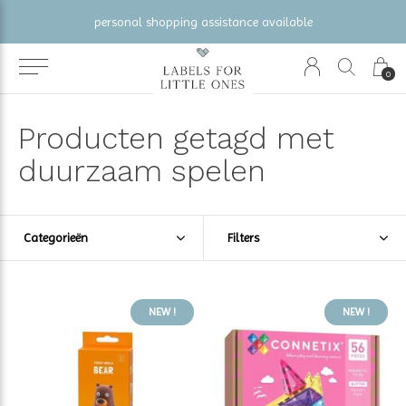
gratis verzending vanaf €100 (NL/BE/DE)
0
Producten getagd met
duurzaam spelen
Categorieën
Filters
NEW !
NEW !