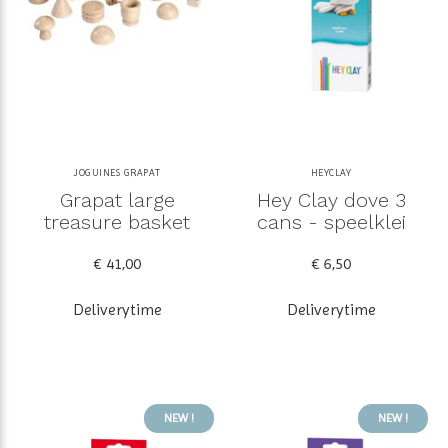
JOGUINES GRAPAT
HEYCLAY
Grapat large
Hey Clay dove 3
treasure basket
cans - speelklei
€ 41,00
€ 6,50
Deliverytime
Deliverytime
NEW !
NEW !