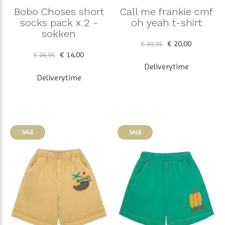
Bobo Choses short
Call me frankie cmf
socks pack x 2 -
oh yeah t-shirt
sokken
€ 20,00
€ 39,95
€ 14,00
€ 26,95
Deliverytime
Deliverytime
SALE
SALE