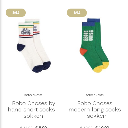
SALE
SALE
BOBO CHOSES
BOBO CHOSES
Bobo Choses by
Bobo Choses
hand short socks -
modern long socks
sokken
- sokken
€ 8,00
€ 10,00
€ 14,95
€ 19,95