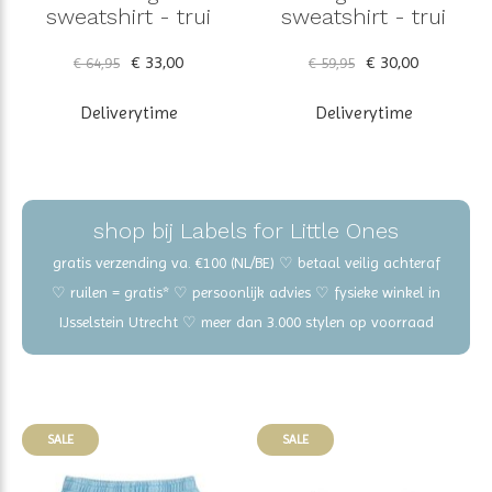
sweatshirt - trui
sweatshirt - trui
€ 33,00
€ 30,00
€ 64,95
€ 59,95
Deliverytime
Deliverytime
shop bij Labels for Little Ones
gratis verzending va. €100 (NL/BE) ♡ betaal veilig achteraf
♡ ruilen = gratis* ♡ persoonlijk advies ♡ fysieke winkel in
IJsselstein Utrecht ♡ meer dan 3.000 stylen op voorraad
SALE
SALE