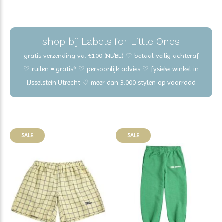
shop bij Labels for Little Ones
gratis verzending va. €100 (NL/BE) ♡ betaal veilig achteraf
♡ ruilen = gratis* ♡ persoonlijk advies ♡ fysieke winkel in
IJsselstein Utrecht ♡ meer dan 3.000 stylen op voorraad
SALE
SALE