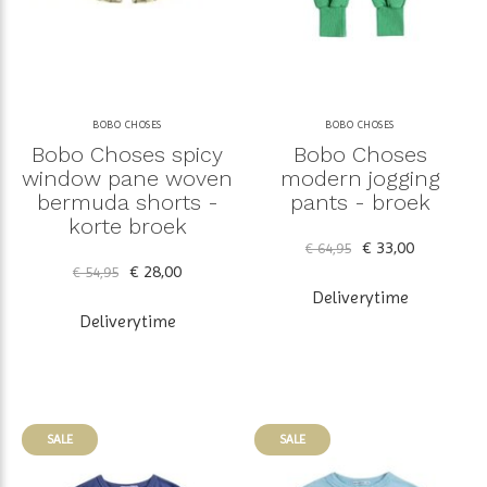
BOBO CHOSES
BOBO CHOSES
Bobo Choses spicy
Bobo Choses
window pane woven
modern jogging
bermuda shorts -
pants - broek
korte broek
€ 33,00
€ 64,95
€ 28,00
€ 54,95
Deliverytime
Deliverytime
SALE
SALE