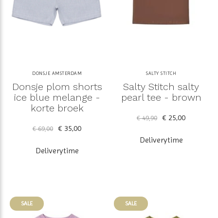
DONSJE AMSTERDAM
SALTY STITCH
Donsje plom shorts
Salty Stitch salty
ice blue melange -
pearl tee - brown
korte broek
€ 25,00
€ 49,90
€ 35,00
€ 69,00
Deliverytime
Deliverytime
SALE
SALE