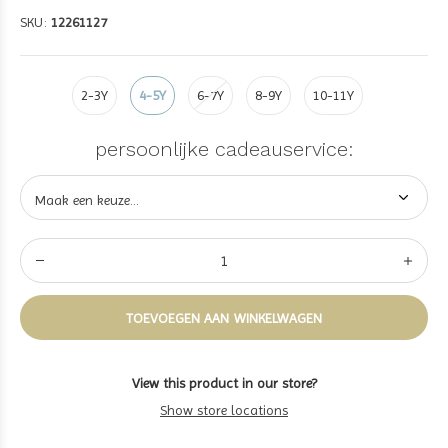
SKU:
12261127
2-3Y
4-5Y
6-7Y
8-9Y
10-11Y
persoonlijke cadeauservice:
TOEVOEGEN AAN WINKELWAGEN
View this product in our store?
Show store locations