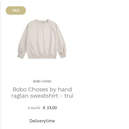
SALE
BOBO CHOSES
Bobo Choses by hand
raglan sweatshirt - trui
€ 33,00
€ 64,95
Deliverytime