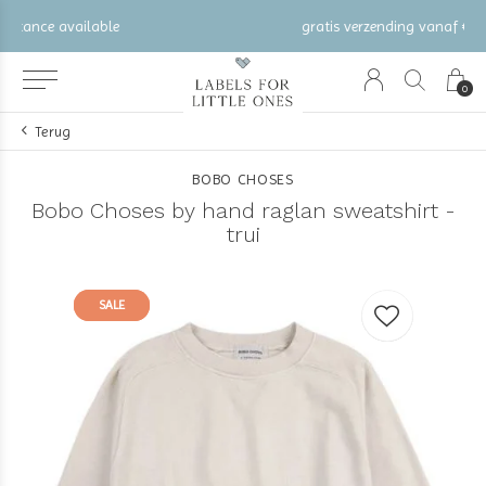
gratis verzending vanaf €100 (NL/BE/DE)
0
Terug
BOBO CHOSES
Bobo Choses by hand raglan sweatshirt -
trui
SALE
SALE