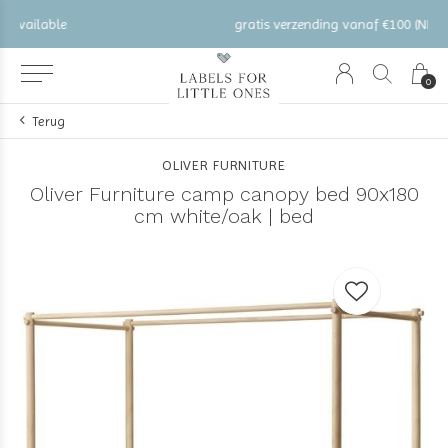
gratis verzending vanaf €100 (NL/BE/DE)
0
Terug
OLIVER FURNITURE
Oliver Furniture camp canopy bed 90x180
cm white/oak | bed