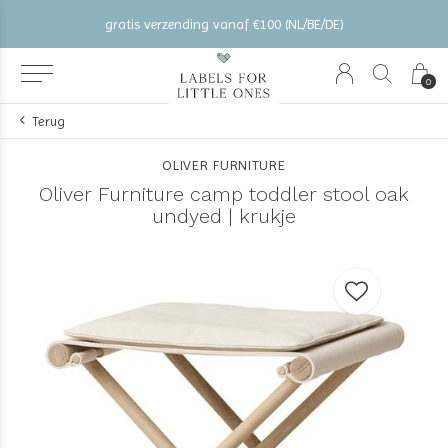
af €100 (NL/BE/DE)
vóór 15:00 besteld = dezelfde
0
Terug
OLIVER FURNITURE
Oliver Furniture camp toddler stool oak
undyed | krukje