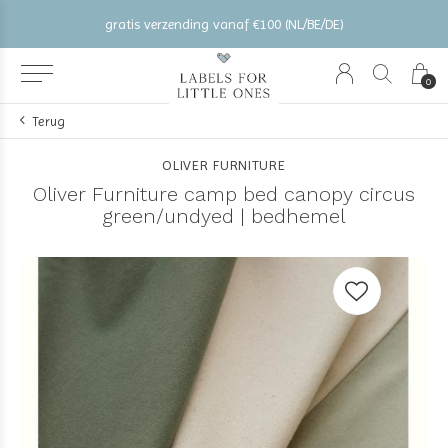
gratis verzending vanaf €100 (NL/BE/DE)
0
Terug
OLIVER FURNITURE
Oliver Furniture camp bed canopy circus
green/undyed | bedhemel