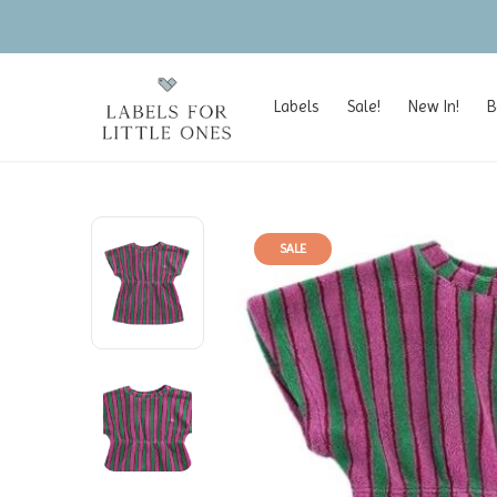
Labels
Sale!
New In!
B
SALE