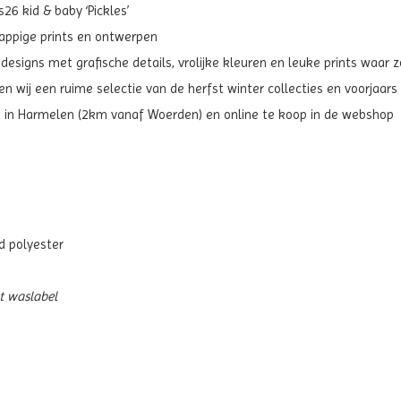
6 kid & baby ‘Pickles’
grappige prints en ontwerpen
 designs met grafische details, vrolijke kleuren en leuke prints waar 
 wij een ruime selectie van de herfst winter collecties en voorjaars 
m in Harmelen (2km vanaf Woerden) en online te koop in de webshop
d polyester
et waslabel