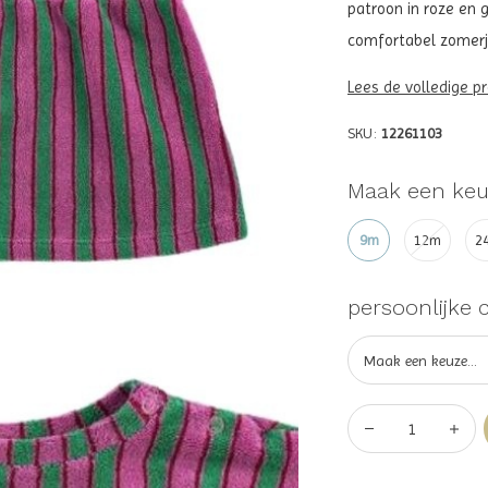
patroon in roze en g
comfortabel zomerjur
Lees de volledige p
SKU:
12261103
Maak een keu
9m
12m
2
persoonlijke 