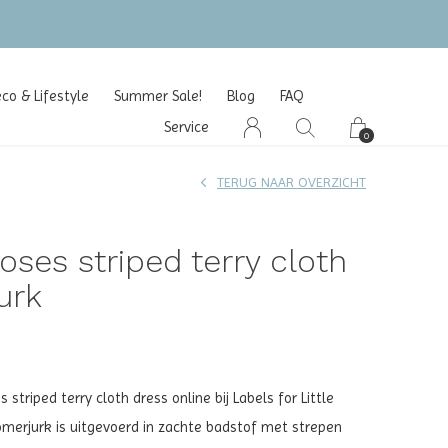
o & Lifestyle
Summer Sale!
Blog
FAQ
Service
0
TERUG NAAR OVERZICHT
ses striped terry cloth
urk
striped terry cloth dress online bij Labels for Little
merjurk is uitgevoerd in zachte badstof met strepen