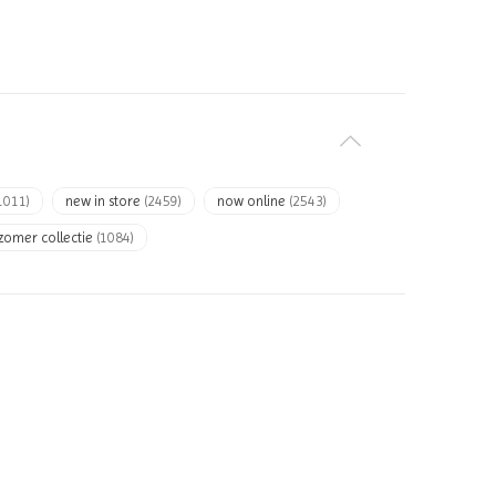
1011)
new in store
(2459)
now online
(2543)
zomer collectie
(1084)