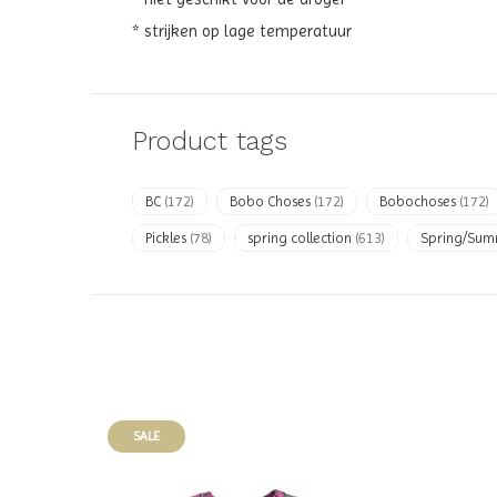
* strijken op lage temperatuur
Product tags
BC
(172)
Bobo Choses
(172)
Bobochoses
(172)
Pickles
(78)
spring collection
(613)
Spring/Su
SALE