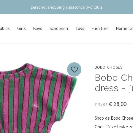
gratis verzending vanaf €100 (NL/BE/DE)
abies
Girls
Boys
Schoenen
Toys
Furniture
Home Dec
BOBO CHOSES
Bobo Cho
dress - j
€ 28,00
€ 54,95
Shop de Bobo Choses 
Ones. Deze leuke zo