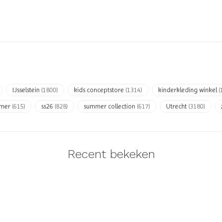
IJsselstein
(1800)
kids conceptstore
(1314)
kinderkleding winkel
(
mmer
(615)
ss26
(828)
summer collection
(617)
Utrecht
(3180)
Recent bekeken