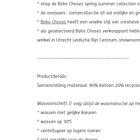
* shop de Bobo Choses spring summer collection ss2
* de voorjaars- zomercollectie zit vol vrolijke en 
*
Bobo Choses
heeft een unieke stijl van creatieve
* als geselecteerd Bobo Choses verkooppunt hebben
winkel in Utrecht Leidsche Rijn Centrum, showroo
------------------------------------------
Productdetails:
Samenstelling materiaal: 80% katoen 20% recycle
Wasvoorschrift //
volg altijd de wasinstructie op h
* wassen met gelijke kleuren
* wassen op 30°C
* centrifugeer op lagere toeren
* niet geschikt voor de droger