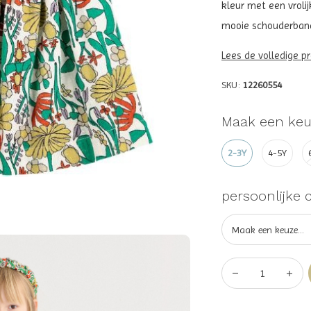
kleur met een vroli
mooie schouderbandje
Lees de volledige p
SKU:
12260554
Maak een keu
2-3Y
4-5Y
persoonlijke 