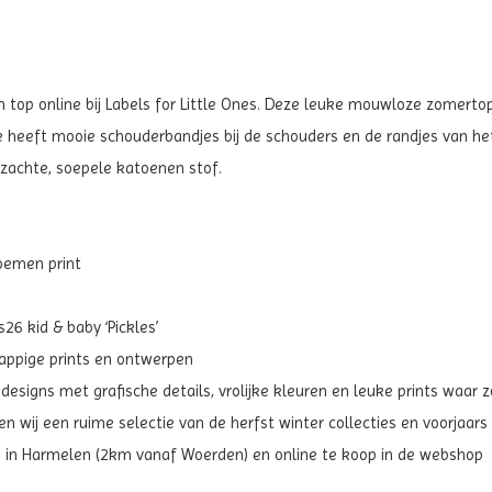
 top online bij Labels for Little Ones. Deze leuke mouwloze zomertop
je heeft mooie schouderbandjes bij de schouders en de randjes van het 
 zachte, soepele katoenen stof.
loemen print
6 kid & baby ‘Pickles’
grappige prints en ontwerpen
 designs met grafische details, vrolijke kleuren en leuke prints waar 
 wij een ruime selectie van de herfst winter collecties en voorjaars 
m in Harmelen (2km vanaf Woerden) en online te koop in de webshop