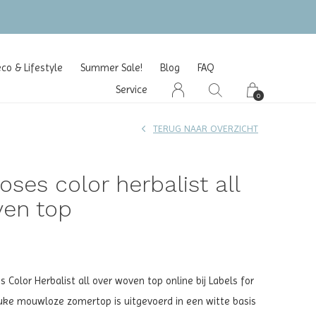
o & Lifestyle
Summer Sale!
Blog
FAQ
Service
0
TERUG NAAR OVERZICHT
ses color herbalist all
ven top
Color Herbalist all over woven top online bij Labels for
euke mouwloze zomertop is uitgevoerd in een witte basis