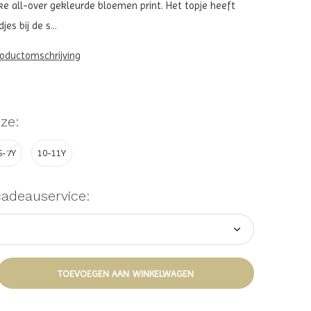
jke all-over gekleurde bloemen print. Het topje heeft
s bij de s...
roductomschrijving
ze:
6-7Y
10-11Y
cadeauservice:
TOEVOEGEN AAN WINKELWAGEN