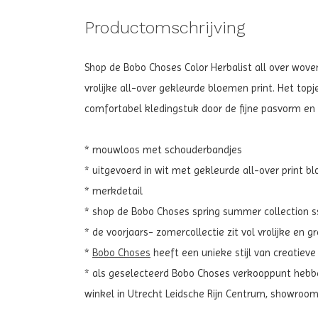
Productomschrijving
Shop de Bobo Choses Color Herbalist all over woven
vrolijke all-over gekleurde bloemen print. Het top
comfortabel kledingstuk door de fijne pasvorm en
* mouwloos met schouderbandjes
* uitgevoerd in wit met gekleurde all-over print b
* merkdetail
* shop de Bobo Choses spring summer collection ss2
* de voorjaars- zomercollectie zit vol vrolijke en 
*
Bobo Choses
heeft een unieke stijl van creatieve
* als geselecteerd Bobo Choses verkooppunt hebben
winkel in Utrecht Leidsche Rijn Centrum, showroo