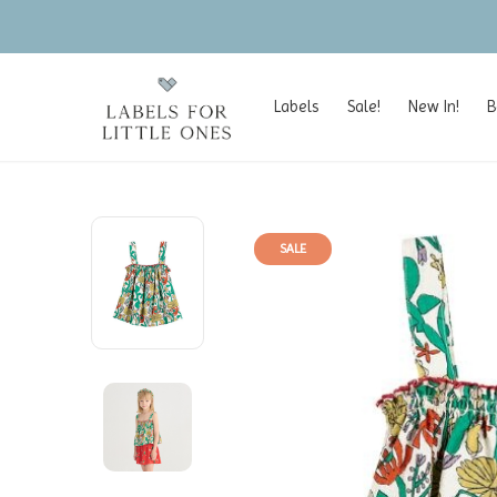
Labels
Sale!
New In!
B
SALE