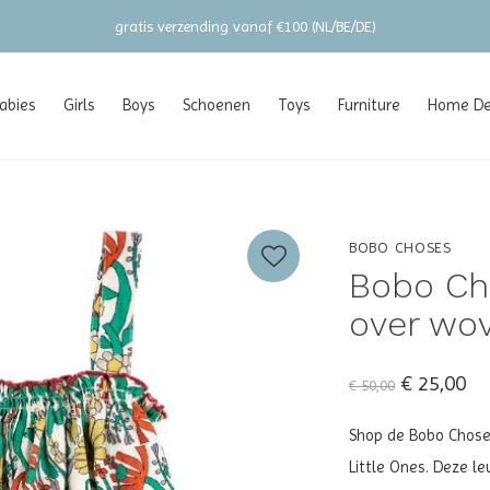
gratis verzending vanaf €100 (NL/BE/DE)
abies
Girls
Boys
Schoenen
Toys
Furniture
Home Dec
BOBO CHOSES
Bobo Cho
over wo
€ 25,00
€ 50,00
Shop de Bobo Choses 
Little Ones. Deze l