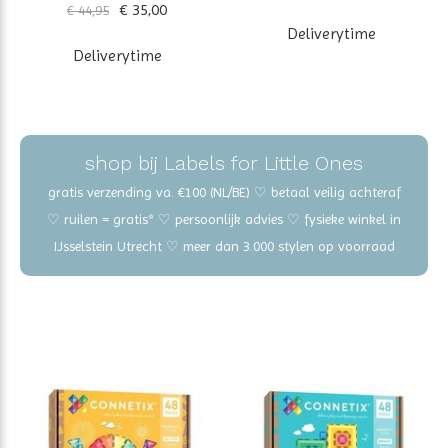
€ 35,00
€ 44,95
Deliverytime
Deliverytime
shop bij Labels for Little Ones
gratis verzending va. €100 (NL/BE) ♡ betaal veilig achteraf
♡ ruilen = gratis* ♡ persoonlijk advies ♡ fysieke winkel in
IJsselstein Utrecht ♡ meer dan 3.000 stylen op voorraad