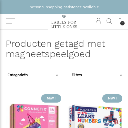
gratis verzending vanaf €100 (NL/BE/DE)
0
Producten getagd met
magneetspeelgoed
Categorieën
Filters
NEW !
NEW !