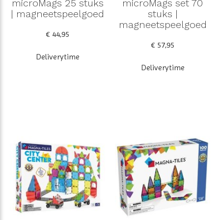
microMags 25 stuks
microMags set 70
| magneetspeelgoed
stuks |
magneetspeelgoed
€ 44,95
€ 57,95
Deliverytime
Deliverytime