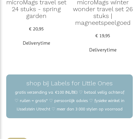
microMags travel set
microMags winter
24 stuks - spring
wonder travel set 26
garden
stuks |
magneetspeelgoed
€ 20,95
€ 19,95
Deliverytime
Deliverytime
shop bij Labels for Little Ones
gratis verzending va. €100 (NL/BE) ♡ betaal veilig achteraf
♡ ruilen = gratis* ♡ persoonlijk advies ♡ fysieke winkel in
IJsselstein Utrecht ♡ meer dan 3.000 stylen op voorraad