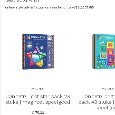
Best sold with !
online style advies? stuur ons een berichtje +31611177385
CONNETIX
CONNETIX
Connetix light star pack 28
Connetix brigh
stuks | magneet speelgoed
pack 48 stuks 
speelgo
€ 75,00