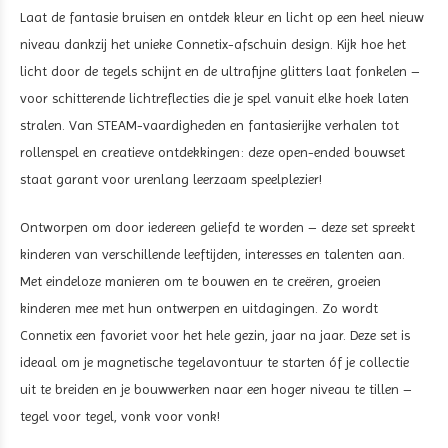
Laat de fantasie bruisen en ontdek kleur en licht op een heel nieuw
niveau dankzij het unieke Connetix-afschuin design. Kijk hoe het
licht door de tegels schijnt en de ultrafijne glitters laat fonkelen –
voor schitterende lichtreflecties die je spel vanuit elke hoek laten
stralen. Van STEAM-vaardigheden en fantasierijke verhalen tot
rollenspel en creatieve ontdekkingen: deze open-ended bouwset
staat garant voor urenlang leerzaam speelplezier!
Ontworpen om door iedereen geliefd te worden – deze set spreekt
kinderen van verschillende leeftijden, interesses en talenten aan.
Met eindeloze manieren om te bouwen en te creëren, groeien
kinderen mee met hun ontwerpen en uitdagingen. Zo wordt
Connetix een favoriet voor het hele gezin, jaar na jaar. Deze set is
ideaal om je magnetische tegelavontuur te starten óf je collectie
uit te breiden en je bouwwerken naar een hoger niveau te tillen –
tegel voor tegel, vonk voor vonk!