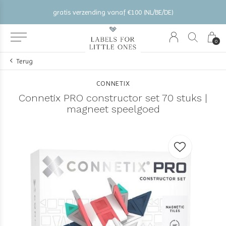
gratis verzending vanaf €100 (NL/BE/DE)
0
Terug
CONNETIX
Connetix PRO constructor set 70 stuks |
magneet speelgoed