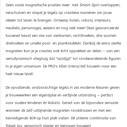
Geen vaste magnetische posities meer: met
Smart-Spin
overlappen,
verschuiven en stapel je tegels op creatieve manieren om jouw
ideeën tot leven te brengen. Ontwerp boten, robots, interieurs,
meubels, personages, wezens en nog veel meer! Deze geavanceerde
bouwset bevat een mix van vierkanten, rechthoeken, drie soorten
driehoeken en unieke post- en plankstukken. Dankzij de extra sterke
magneten kun je je creaties ook écht oppakken en delen – van een
aerodynamisch vliegtuig dat “opstijgt” tot rondwandelende figuren
in je eigen universum. De PRO’s tillen interactief bouwen naar een
heel nieuw level!
De opvallende, ondoorzichtige tegels in zes moderne kleuren geven
je bouwwerken een eigentijdse en verfijnde uitstraling – perfect
voor oudere kinderen én kidults. Geniet van de bijzondere sensatie
wanneer de zelf-uitlijnende magneten ronddraaien en met een
bevredigende
klik
op hun plek vallen. Dé ultieme combinatie van
fidget toy, sensorisch plezier en leerzaam bouwen!