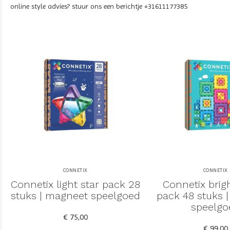
online style advies? stuur ons een berichtje +31611177385
CONNETIX
CONNETIX
Connetix light star pack 28
Connetix brigh
stuks | magneet speelgoed
pack 48 stuks 
speelgo
€ 75,00
€ 99,00