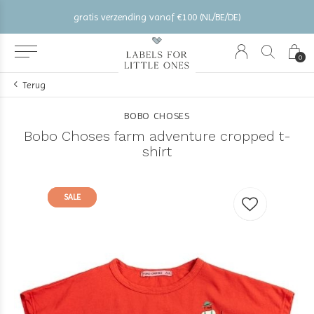
gratis verzending vanaf €100 (NL/BE/DE)
0
Terug
BOBO CHOSES
Bobo Choses farm adventure cropped t-
shirt
SALE
SALE