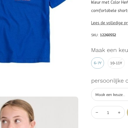
kleur met Color Her
comfortabele shortsl
Lees de volledige p
SKU:
12260552
Maak een keu
6-7Y
10-11Y
persoonlijke 