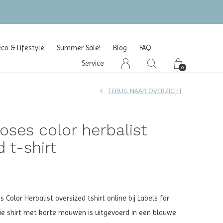
o & Lifestyle
Summer Sale!
Blog
FAQ
Service
0
TERUG NAAR OVERZICHT
ses color herbalist
 t-shirt
Color Herbalist oversized tshirt online bij Labels for
oie shirt met korte mouwen is uitgevoerd in een blauwe