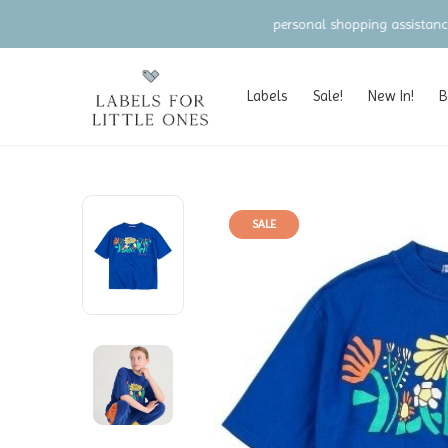
Labels
Sale!
New In!
B
SALE