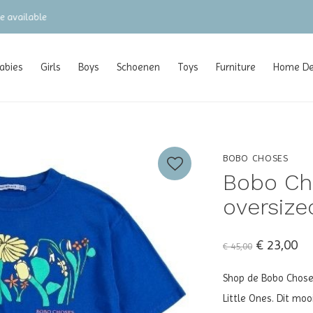
gratis verzending vanaf €100 (NL/BE/DE)
abies
Girls
Boys
Schoenen
Toys
Furniture
Home Dec
BOBO CHOSES
Bobo Cho
oversized
€ 23,00
€ 45,00
Shop de Bobo Choses 
Little Ones. Dit mo