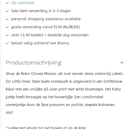
Op voorraad
Sale item! verzending in 3-5 dagen
personal shopping assistance available
gratis verzending vanaf €100 (NL/BE/DE)
vóór 15:00 besteld = dezelfde dag verzonden
betaal veilig achteraf met Klarna
Productomschrijving
Shop de Bobo Choses Mosaic all over woven dress online bij Labels
for Little Ones. Deze leuke zomerjurk is uitgevoerd in een lichtblauw
kleur met een vrolijke all-over print met witte bloemetjes. Het baby
jurkje heeft knoopjes op het bovenlijfje. Een comfortabel
zomerjurkje door de fijne pasvorm en zachte, soepele katoenen
stof.
* jurkje met lengte tot net boven of op de knie