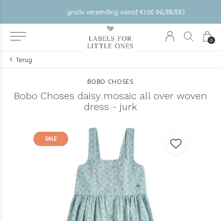
gratis verzending vanaf €100 (NL/BE/DE)
0
Terug
BOBO CHOSES
Bobo Choses daisy mosaic all over woven
dress - jurk
SALE
SALE