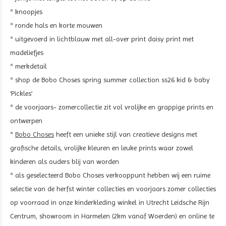
* knoopjes
* ronde hals en korte mouwen
* uitgevoerd in lichtblauw met all-over print daisy print met
madeliefjes
* merkdetail
* shop de Bobo Choses spring summer collection ss26 kid & baby
‘Pickles’
* de voorjaars- zomercollectie zit vol vrolijke en grappige prints en
ontwerpen
*
Bobo Choses
heeft een unieke stijl van creatieve designs met
grafische details, vrolijke kleuren en leuke prints waar zowel
kinderen als ouders blij van worden
* als geselecteerd Bobo Choses verkooppunt hebben wij een ruime
selectie van de herfst winter collecties en voorjaars zomer collecties
op voorraad in onze kinderkleding winkel in Utrecht Leidsche Rijn
Centrum, showroom in Harmelen (2km vanaf Woerden) en online te