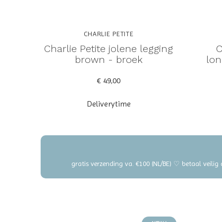
CHARLIE PETITE
Charlie Petite jolene legging
C
brown - broek
lon
€ 49,00
Deliverytime
gratis verzending va. €100 (NL/BE) ♡ betaal veilig