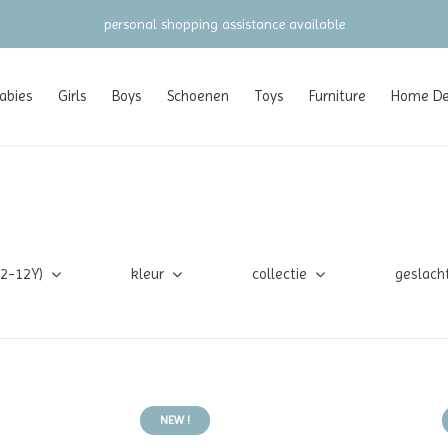
gratis verzending vanaf €100 (NL/BE/DE)
abies
Girls
Boys
Schoenen
Toys
Furniture
Home Dec
(2-12Y)
kleur
collectie
geslach
NEW !