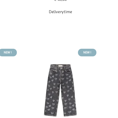
Deliverytime
NEW !
NEW !