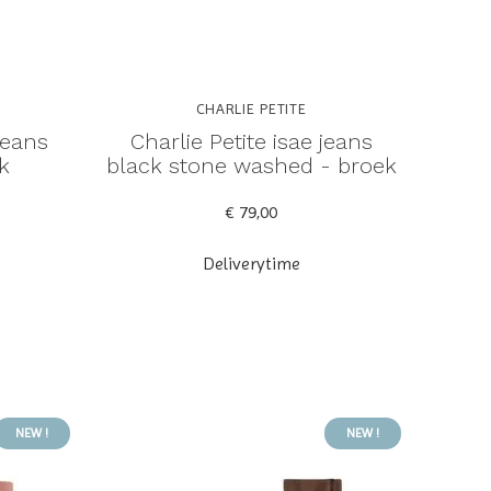
CHARLIE PETITE
jeans
Charlie Petite isae jeans
k
black stone washed - broek
€ 79,00
Deliverytime
NEW !
NEW !