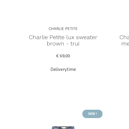
CHARLIE PETITE
Charlie Petite lux sweater
Cha
brown - trui
me
€ 69,00
Deliverytime
NEW !