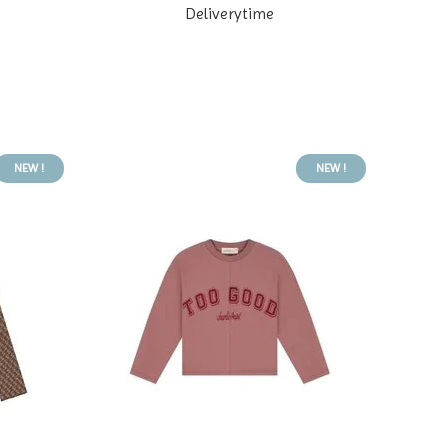
Deliverytime
NEW !
NEW !