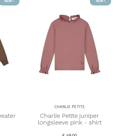
NEW !
NEW !
CHARLIE PETITE
weater
Charlie Petite juniper
longsleeve pink - shirt
€ 49,00