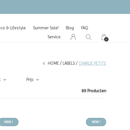
o & Lifestyle
Summer Sale!
Blog
FAQ
Service
0
HOME
LABELS
CHARLIE PETITE
t
Prijs
89 Producten
NEW !
NEW !