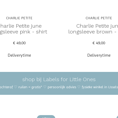
CHARLIE PETITE
CHARLIE PETITE
harlie Petite june
Charlie Petite ju
gsleeve pink - shirt
longsleeve brown - 
€ 49,00
€ 49,00
Deliverytime
Deliverytime
shop bij Labels for Little Ones
 achteraf ♡ ruilen = gratis* ♡ persoonlijk advies ♡ fysieke winkel in IJss