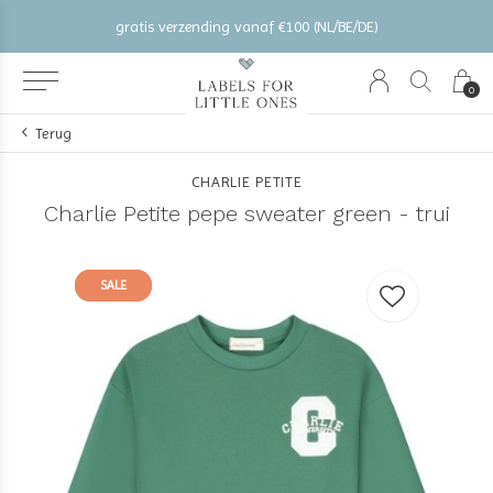
gratis verzending vanaf €100 (NL/BE/DE)
0
Terug
CHARLIE PETITE
Charlie Petite pepe sweater green - trui
SALE
SALE