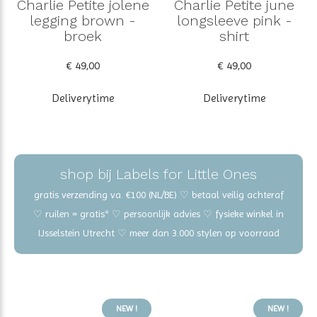
Charlie Petite jolene
Charlie Petite june
legging brown -
longsleeve pink -
broek
shirt
€ 49,00
€ 49,00
Deliverytime
Deliverytime
shop bij Labels for Little Ones
gratis verzending va. €100 (NL/BE) ♡ betaal veilig achteraf
♡ ruilen = gratis* ♡ persoonlijk advies ♡ fysieke winkel in
IJsselstein Utrecht ♡ meer dan 3.000 stylen op voorraad
NEW !
NEW !