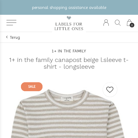
sistance available
gratis verzending vanaf €10
0
Terug
1+ IN THE FAMILY
1+ in the family canapost beige l.sleeve t-
shirt - longsleeve
SALE
SALE