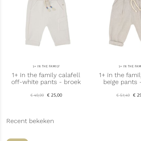
1+ IN THE FAMILY
1+ IN THE FAM
1+ in the family calafell
1+ in the famil
off-white pants - broek
beige pants 
€ 25,00
€ 29
€ 49,99
€ 57,49
Recent bekeken