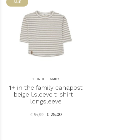
SALE
1+ IN THE FAMILY
1+ in the family canapost
beige l.sleeve t-shirt -
longsleeve
€ 28,00
€ 54,99