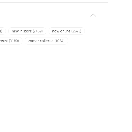
1)
new in store
(2459)
now online
(2543)
recht
(3180)
zomer collectie
(1084)