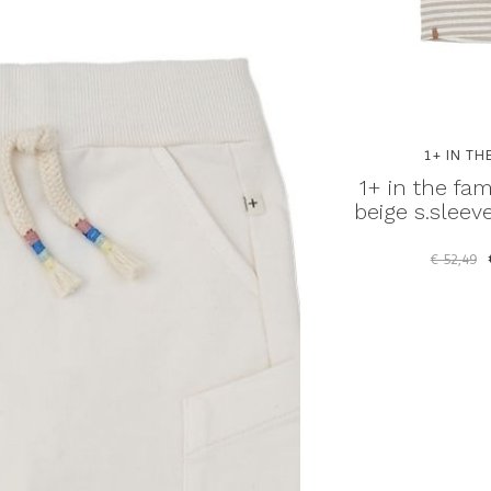
Y
1+ IN THE FAMILY
1+ IN TH
n misty-
1+ in the family delion
1+ in the fam
hirt -
misty-blue s.sleeve t-shirt
beige s.sleeve
- shirt
€ 52,49
€ 22,00
€ 42,49