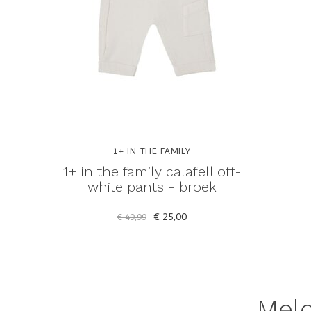
1+ IN THE FAMILY
1+ in the family calafell off-
white pants - broek
€ 25,00
€ 49,99
Meld