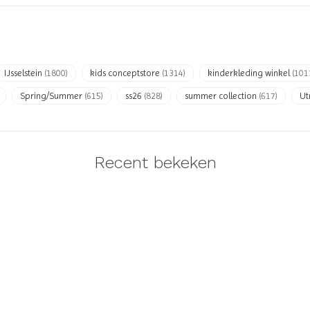
IJsselstein
(1800)
kids conceptstore
(1314)
kinderkleding winkel
(101
Spring/Summer
(615)
ss26
(828)
summer collection
(617)
Ut
Recent bekeken