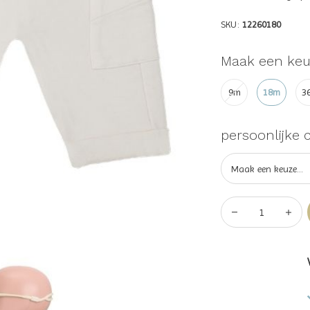
SKU:
12260180
Maak een keu
9m
18m
3
persoonlijke 