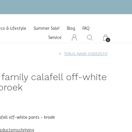
o & Lifestyle
Summer Sale!
Blog
FAQ
Service
0
TERUG NAAR OVERZICHT
 family calafell off-white
broek
afell off-white pants - broek
roductomschrijving