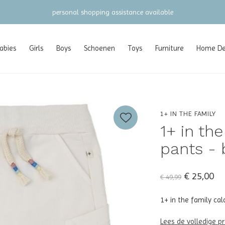
personal shopping assistance available
abies
Girls
Boys
Schoenen
Toys
Furniture
Home Dec
1+ IN THE FAMILY
1+ in the
pants - 
€ 25,00
€ 49,99
1+ in the family cal
Lees de volledige p