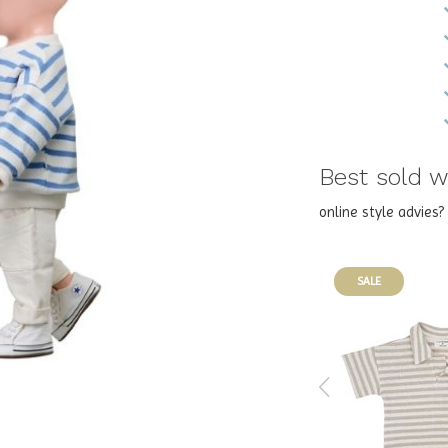
Best sold wi
online style advies
SALE
SALE