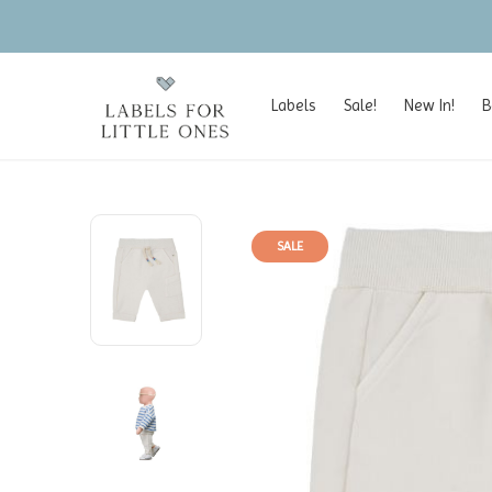
Labels
Sale!
New In!
B
SALE