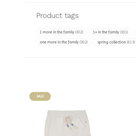
Product tags
1 more in the family
(302)
1+ in the family
(301)
one more in the family
(302)
spring collection
(613)
SALE