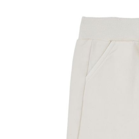
1+ IN THE FAMIL
1+ in the family jo
blue s.sleeve t-s
shirt
€ 19,00
€ 37,49