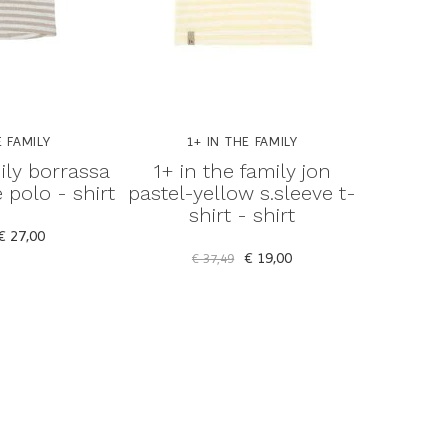
E FAMILY
1+ IN THE FAMILY
1
ily borrassa
1+ in the family jon
1+ in th
 polo - shirt
pastel-yellow s.sleeve t-
blue s
shirt - shirt
€ 27,00
€ 19,00
€ 37,49
€