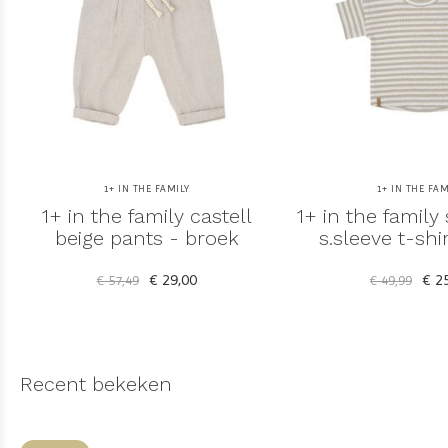
1+ IN THE FAMILY
1+ IN THE FAM
1+ in the family castell
1+ in the family
beige pants - broek
s.sleeve t-shir
€ 29,00
€ 25
€ 57,49
€ 49,99
Recent bekeken