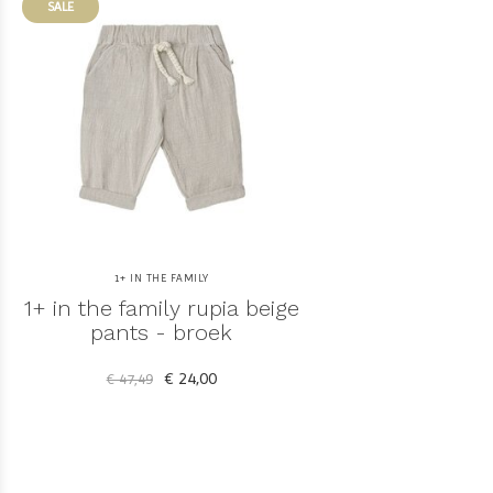
SALE
1+ IN THE FAMILY
1+ in the family rupia beige
pants - broek
€ 24,00
€ 47,49