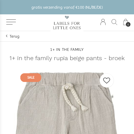
gratis verzending vanaf €100 (NL/BE/DE)
0
Terug
1+ IN THE FAMILY
1+ in the family rupia beige pants - broek
SALE
SALE