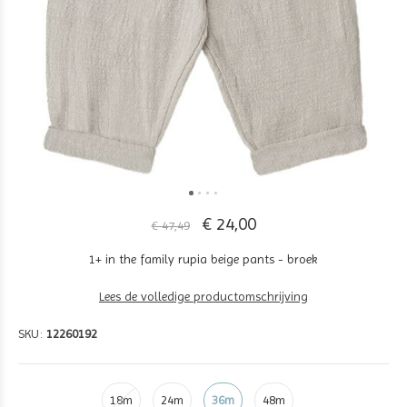
€ 24,00
€ 47,49
1+ in the family rupia beige pants - broek
Lees de volledige productomschrijving
SKU:
12260192
18m
24m
36m
48m