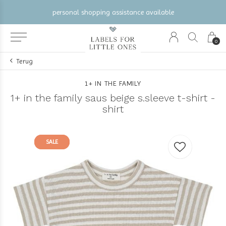
personal shopping assistance available
0
Terug
1+ IN THE FAMILY
1+ in the family saus beige s.sleeve t-shirt -
shirt
SALE
SALE