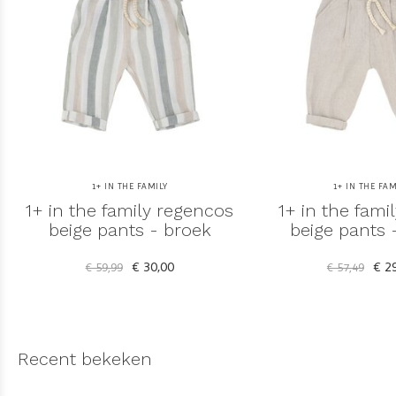
1+ IN THE FAMILY
1+ IN THE FAM
1+ in the family regencos
1+ in the famil
beige pants - broek
beige pants 
€ 30,00
€ 29
€ 59,99
€ 57,49
Recent bekeken