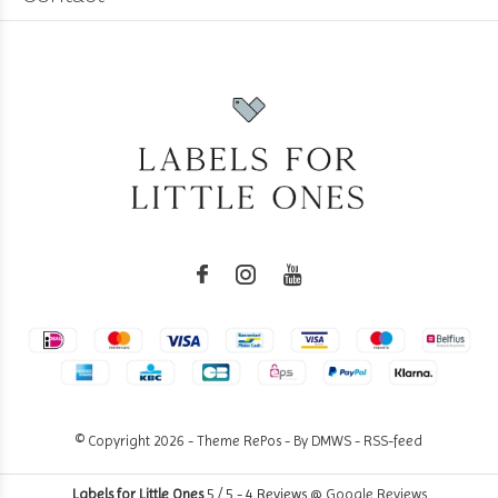
© Copyright
2026
- Theme RePos - By
DMWS
-
RSS-feed
Labels for Little Ones
5
/
5
-
4
Reviews @
Google Reviews