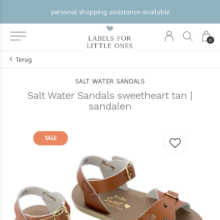
personal shopping assistance available
0
Terug
SALT WATER SANDALS
Salt Water Sandals sweetheart tan |
sandalen
SALE
SALE