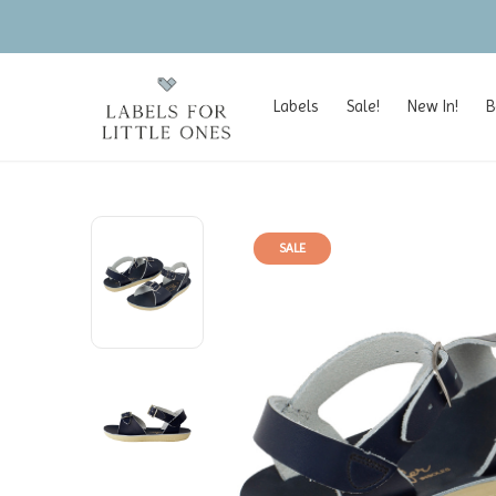
Labels
Sale!
New In!
B
SALE