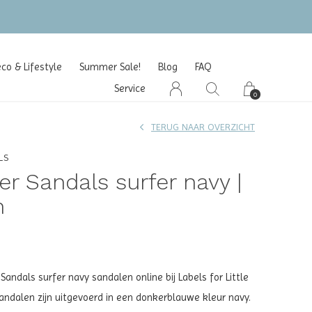
o & Lifestyle
Summer Sale!
Blog
FAQ
Service
0
TERUG NAAR OVERZICHT
LS
er Sandals surfer navy |
n
andals surfer navy sandalen online bij Labels for Little
ndalen zijn uitgevoerd in een donkerblauwe kleur navy.