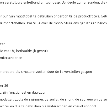
en verstelbare enkelband en teengesp. De ideale zomer sandaal die 
 Sun San maattabel te gebruiken onderaan bij de productfoto’s. Gebru
de maattabellen. Twijfel je over de maat? Stuur ons gerust een berich
teen
e voet bij herhaaldelijk gebruik
 waterschoenen
or bredere als smallere voeten door de te verstellen gespen
on ‘26
, zijn functioneel en duurzaam
 modellen, zoals de swimmer, de surfer, de shark, de sea wee en de sa
et water en dus te gebruiken als waterschoen en casual sandaal