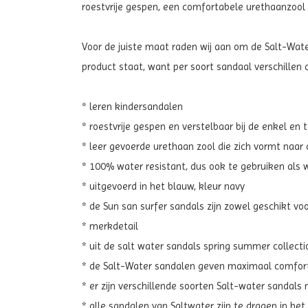
roestvrije gespen, een comfortabele urethaanzool 
Voor de juiste maat raden wij aan om de Salt-Water
product staat, want per soort sandaal verschillen 
* leren kindersandalen
* roestvrije gespen en verstelbaar bij de enkel en 
* leer gevoerde urethaan zool die zich vormt naar d
* 100% water resistant, dus ook te gebruiken als
* uitgevoerd in het blauw, kleur
navy
* de Sun san surfer sandals zijn zowel geschikt vo
* merkdetail
* uit de salt water sandals spring summer collecti
* de Salt-Water sandalen geven maximaal comfort
* er zijn verschillende soorten Salt-water sandals
* alle sandalen van Saltwater zijn te dragen in h