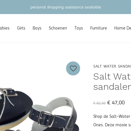
gratis verzending vanaf €100 (NL/BE/DE)
abies
Girls
Boys
Schoenen
Toys
Furniture
Home Dec
SALT WATER SANDA
Salt Wat
sandale
€ 47,00
€ 62,50
Shop de Salt-Water S
Ones. Deze mooie sa