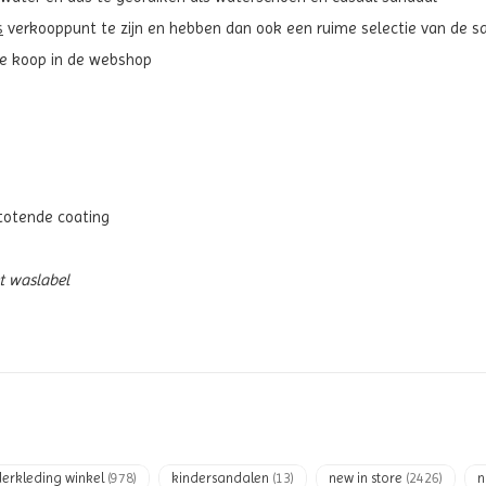
s
verkooppunt te zijn en hebben dan ook een ruime selectie van de sa
 te koop in de webshop
totende coating
et waslabel
derkleding winkel
(978)
kindersandalen
(13)
new in store
(2426)
n