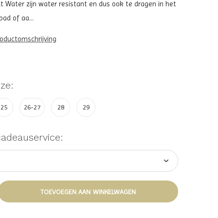
t Water zijn water resistant en dus ook te dragen in het
ad of aa...
roductomschrijving
ze:
25
26-27
28
29
cadeauservice:
TOEVOEGEN AAN WINKELWAGEN