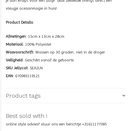
je aan kruipt voor een dutje: deze zeeleeuw brengt direct een
vleugje oceaanmagie in huis!
Product Details:
Afmetingen:
15cm x 13cm x 28cm
Materiaal:
100% Polyester
Wasvoorschrift:
Wassen op 30 graden; niet in de droger.
Veiligheid:
Geschikt vanaf de geboorte.
SKU Jellycat:
SEA2LN
EAN:
670983119121
Product tags
Best sold with !
online style advies? stuur ons een berichtje +31611177385