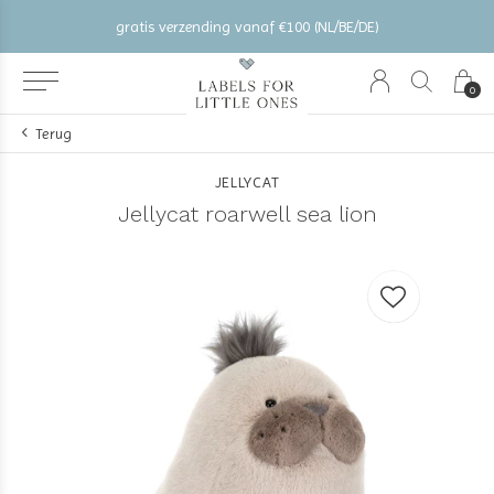
gratis verzending vanaf €100 (NL/BE/DE)
0
Terug
JELLYCAT
Jellycat roarwell sea lion