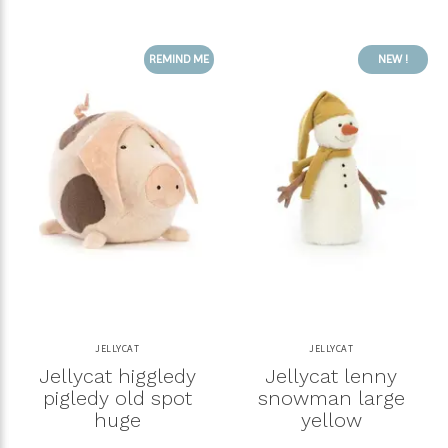
REMIND ME
NEW !
JELLYCAT
JELLYCAT
Jellycat higgledy
Jellycat lenny
pigledy old spot
snowman large
huge
yellow