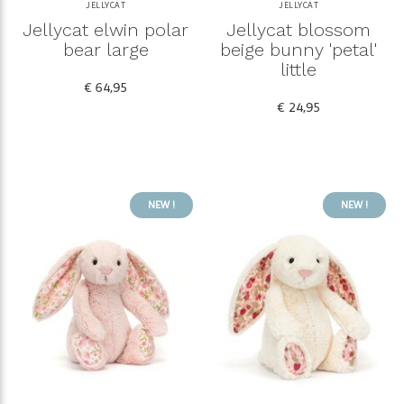
JELLYCAT
JELLYCAT
Jellycat elwin polar
Jellycat blossom
bear large
beige bunny 'petal'
little
€ 64,95
€ 24,95
NEW !
NEW !