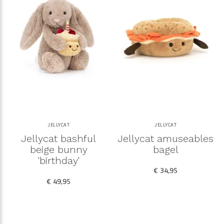
JELLYCAT
JELLYCAT
Jellycat bashful
Jellycat amuseables
beige bunny
bagel
'birthday'
€ 34,95
€ 49,95