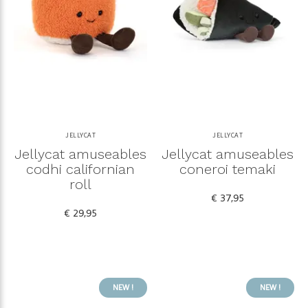
JELLYCAT
JELLYCAT
Jellycat amuseables
Jellycat amuseables
codhi californian
coneroi temaki
roll
€ 37,95
€ 29,95
NEW !
NEW !