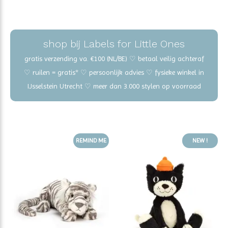
shop bij Labels for Little Ones
gratis verzending va. €100 (NL/BE) ♡ betaal veilig achteraf
♡ ruilen = gratis* ♡ persoonlijk advies ♡ fysieke winkel in
IJsselstein Utrecht ♡ meer dan 3.000 stylen op voorraad
REMIND ME
NEW !