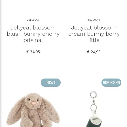
JELLYCAT
JELLYCAT
Jellycat blossom
Jellycat blossom
blush bunny cherry
cream bunny berry
original
little
€ 34,95
€ 24,95
NEW !
REMIND ME