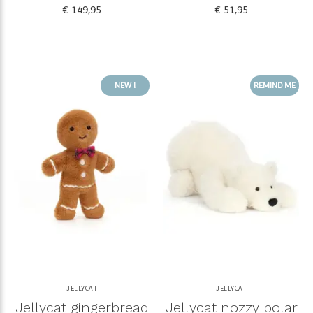
€ 149,95
€ 51,95
NEW !
REMIND ME
JELLYCAT
JELLYCAT
Jellycat gingerbread
Jellycat nozzy polar