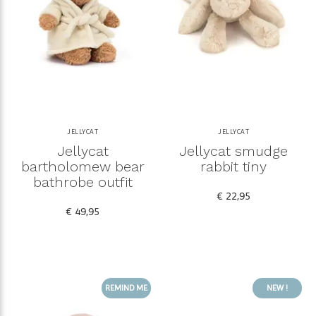
JELLYCAT
JELLYCAT
Jellycat
Jellycat smudge
bartholomew bear
rabbit tiny
bathrobe outfit
€ 22,95
€ 49,95
REMIND ME
NEW !