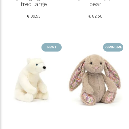
fred large
bear
€ 39,95
€ 62,50
NEW !
REMIND ME