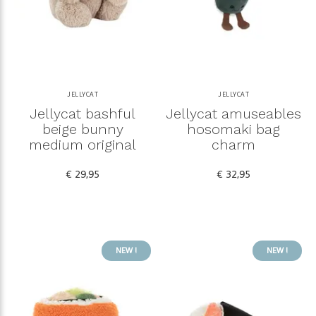
JELLYCAT
JELLYCAT
Jellycat bashful
Jellycat amuseables
beige bunny
hosomaki bag
medium original
charm
€ 29,95
€ 32,95
NEW !
NEW !