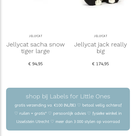
JELLYCAT
JELLYCAT
Jellycat sacha snow
Jellycat jack really
tiger large
big
€ 94,95
€ 174,95
shop bij Labels for Little Ones
gratis verzending va. €100 (NL/BE) ♡ betaal veilig achteraf
♡ ruilen = gratis* ♡ persoonlijk advies ♡ fysieke winkel in
IJsselstein Utrecht ♡ meer dan 3.000 stylen op voorraad