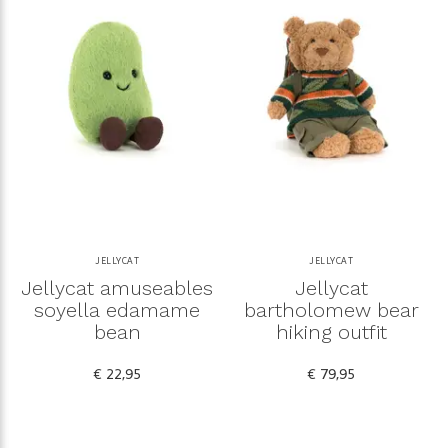
JELLYCAT
JELLYCAT
Jellycat amuseables
Jellycat
soyella edamame
bartholomew bear
bean
hiking outfit
€ 22,95
€ 79,95