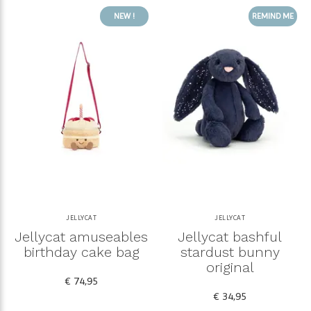
NEW !
REMIND ME
JELLYCAT
JELLYCAT
Jellycat amuseables
Jellycat bashful
birthday cake bag
stardust bunny
original
€ 74,95
€ 34,95