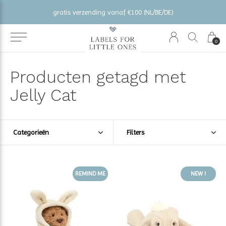
gratis verzending vanaf €100 (NL/BE/DE)
0
Producten getagd met
Jelly Cat
Categorieën
Filters
REMIND ME
NEW !