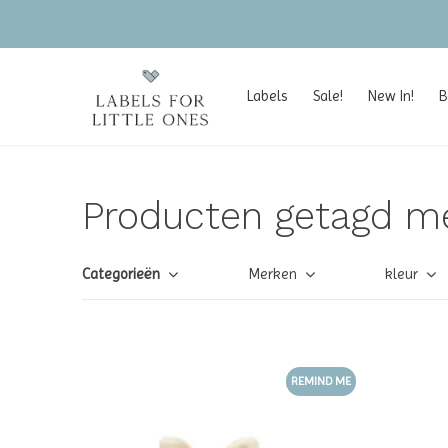
Labels
Sale!
New In!
B
Producten getagd me
Categorieën
Merken
kleur
REMIND ME