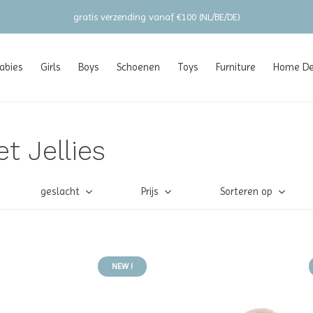
gratis verzending vanaf €100 (NL/BE/DE)
abies
Girls
Boys
Schoenen
Toys
Furniture
Home Dec
t Jellies
geslacht
Prijs
Sorteren op
NEW !