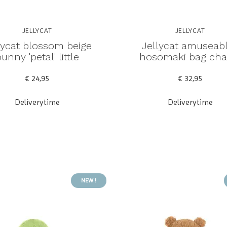
JELLYCAT
JELLYCAT
lycat blossom beige
Jellycat amuseab
unny 'petal' little
hosomaki bag ch
€ 24,95
€ 32,95
Deliverytime
Deliverytime
NEW !