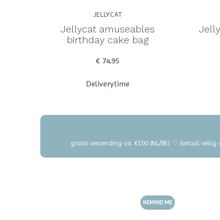
JELLYCAT
Jellycat amuseables
Jell
birthday cake bag
€ 74,95
Deliverytime
gratis verzending va. €100 (NL/BE) ♡ betaal veilig
REMIND ME