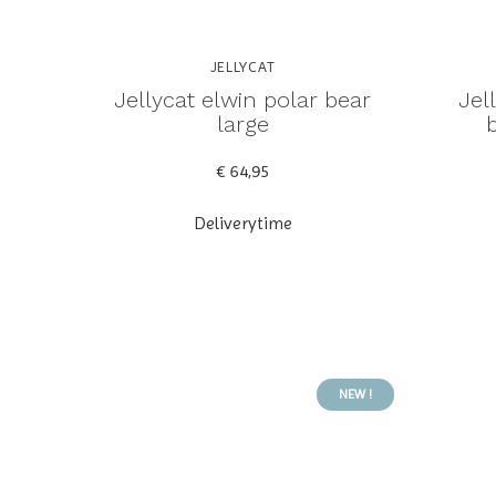
JELLYCAT
Jellycat elwin polar bear
Jel
large
b
€ 64,95
Deliverytime
NEW !