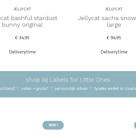
JELLYCAT
JELLYCAT
ycat bashful stardust
Jellycat sacha snow 
bunny original
large
€ 34,95
€ 94,95
Deliverytime
Deliverytime
shop bij Labels for Little Ones
 achteraf ♡ ruilen = gratis* ♡ persoonlijk advies ♡ fysieke winkel in IJss
NEW !