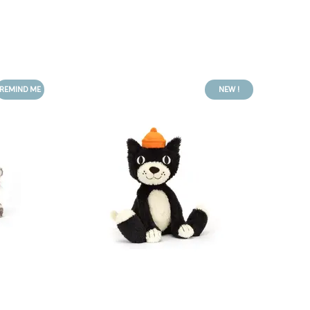
REMIND ME
NEW !