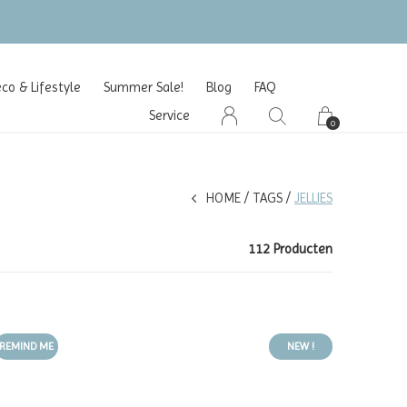
o & Lifestyle
Summer Sale!
Blog
FAQ
Service
0
HOME
TAGS
JELLIES
112 Producten
REMIND ME
NEW !