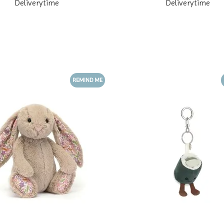
Deliverytime
Deliverytime
REMIND ME