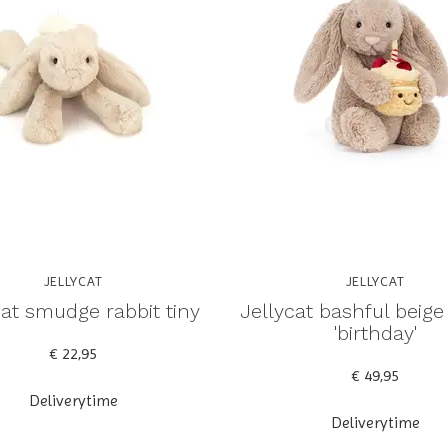
JELLYCAT
JELLYCAT
cat smudge rabbit tiny
Jellycat bashful beig
'birthday'
€ 22,95
€ 49,95
Deliverytime
Deliverytime