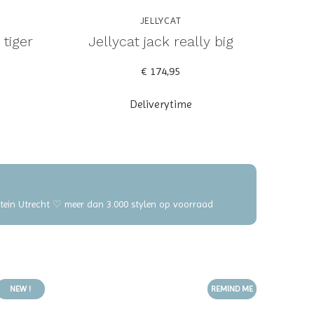
JELLYCAT
tiger
Jellycat jack really big
€ 174,95
Deliverytime
elstein Utrecht ♡ meer dan 3.000 stylen op voorraad
NEW !
REMIND ME