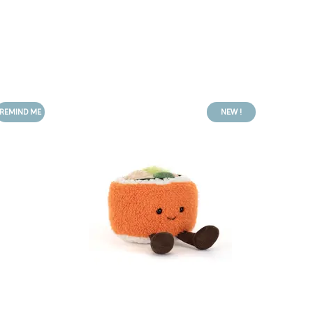
REMIND ME
NEW !