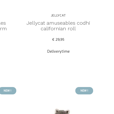
JELLYCAT
les
Jellycat amuseables codhi
arm
californian roll
€ 29,95
Deliverytime
NEW !
NEW !