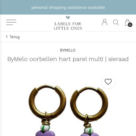
personal shopping assistance available
0
Terug
BYMELO
ByMelo oorbellen hart parel multi | sieraad