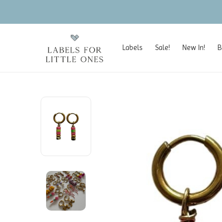
Labels
Sale!
New In!
B