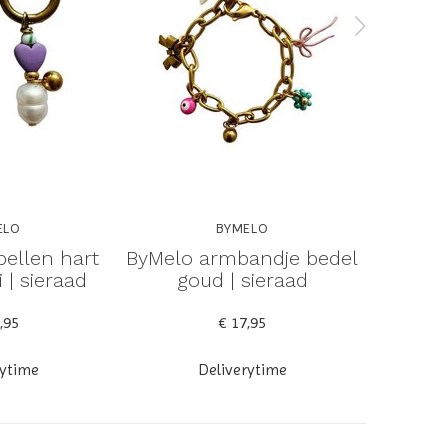
ELO
BYMELO
ellen hart
ByMelo armbandje bedel
ByMelo k
 | sieraad
goud | sieraad
- limite
,95
€ 17,95
rytime
Deliverytime