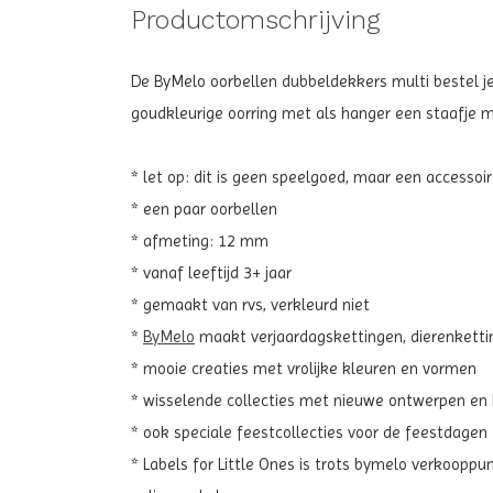
Productomschrijving
De ByMelo oorbellen dubbeldekkers multi bestel je o
goudkleurige oorring met als hanger een staafje m
* let op: dit is geen speelgoed, maar een accesso
* een paar oorbellen
* afmeting: 12 mm
* vanaf leeftijd 3+ jaar
* gemaakt van rvs, verkleurd niet
*
ByMelo
maakt verjaardagskettingen, dierenketti
* mooie creaties met vrolijke kleuren en vormen
* wisselende collecties met nieuwe ontwerpen en
* ook speciale feestcollecties voor de feestdagen
* Labels for Little Ones is trots bymelo verkooppun