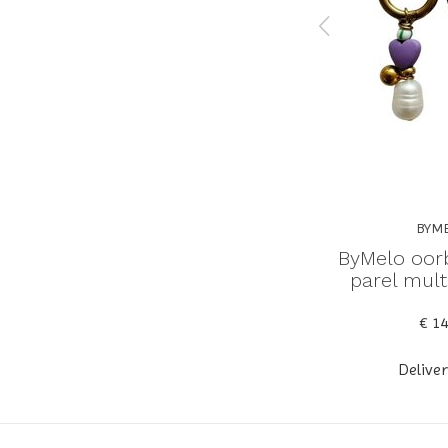
BYMELO
BYM
e bedel
ByMelo ketting strik multi
ByMelo oorb
ad
- limited edition | sieraad
parel multi
€ 24,95
€ 14
Deliverytime
Delive