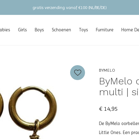
gratis verzending vanaf €100 (NL/BE/DE)
abies
Girls
Boys
Schoenen
Toys
Furniture
Home Dec
BYMELO
ByMelo 
multi | s
€ 14,95
De ByMelo oorbellen
Little Ones. Een pra