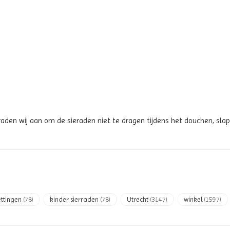
raden wij aan om de sieraden niet te dragen tijdens het douchen, s
ettingen
(78)
kinder sierraden
(78)
Utrecht
(3147)
winkel
(1597)