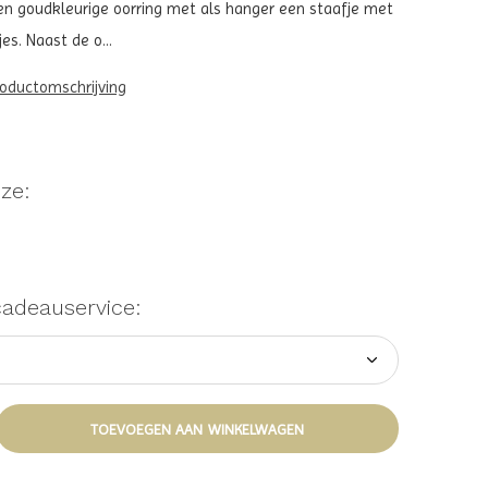
en goudkleurige oorring met als hanger een staafje met
es. Naast de o...
roductomschrijving
ze:
cadeauservice:
TOEVOEGEN AAN WINKELWAGEN