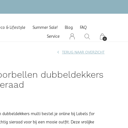
o & Lifestyle
Summer Sale!
Blog
FAQ
Service
0
TERUG NAAR OVERZICHT
oorbellen dubbeldekkers
ieraad
 dubbeldekkers multi bestel je online bij Labels for
chtig sieraad voor bij een mooie outfit. Deze vrolijke