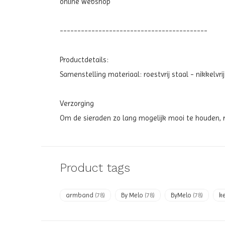
online webshop
------------------------------------------
Productdetails:
Samenstelling materiaal:
roestvrij staal - nikkelvrij
Verzorging
Om de sieraden zo lang mogelijk mooi te houden, 
Product tags
armband
(78)
By Melo
(78)
ByMelo
(78)
k